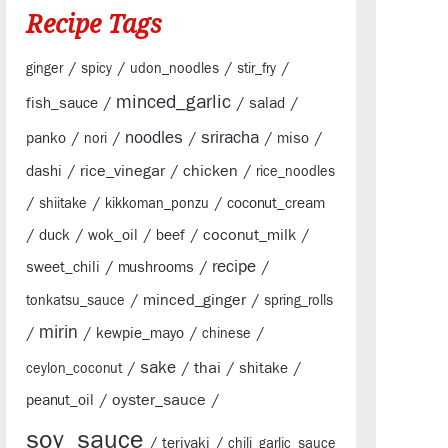
Recipe Tags
/
/
/
/
ginger
spicy
udon_noodles
stir_fry
minced_garlic
/
/
/
fish_sauce
salad
sriracha
/
/
noodles
/
/
/
panko
miso
nori
/
rice_vinegar
/
chicken
/
dashi
rice_noodles
/
/
/
coconut_cream
shiitake
kikkoman_ponzu
/
/
/
/
coconut_milk
/
duck
wok_oil
beef
/
/
recipe
/
sweet_chili
mushrooms
/
minced_ginger
/
tonkatsu_sauce
spring_rolls
mirin
/
/
/
/
kewpie_mayo
chinese
sake
/
/
thai
/
/
shitake
ceylon_coconut
/
oyster_sauce
/
peanut_oil
soy_sauce
/
/
teriyaki
chili_garlic_sauce