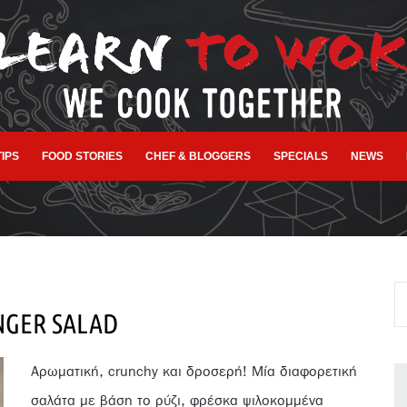
TIPS
FOOD STORIES
CHEF & BLOGGERS
SPECIALS
NEWS
NGER SALAD
Aρωματική, crunchy και δροσερή! Μία διαφορετική
σαλάτα με βάση το ρύζι, φρέσκα ψιλοκομμένα