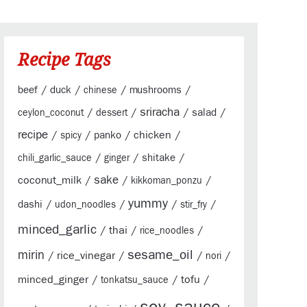
Recipe Tags
/
/
/
/
beef
duck
mushrooms
chinese
sriracha
/
/
/
/
salad
ceylon_coconut
dessert
recipe
/
/
/
chicken
/
panko
spicy
/
/
/
shitake
chili_garlic_sauce
ginger
sake
coconut_milk
/
/
/
kikkoman_ponzu
yummy
/
/
/
/
dashi
udon_noodles
stir_fry
minced_garlic
/
thai
/
/
rice_noodles
sesame_oil
mirin
/
rice_vinegar
/
/
/
nori
minced_ginger
/
/
tofu
/
tonkatsu_sauce