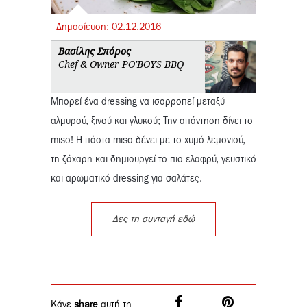
Δημοσίευση:
02.
12.
2016
Βασίλης Σπόρος
Chef & Owner PO'BOYS BBQ
Μπορεί ένα dressing να ισορροπεί μεταξύ
αλμυρού, ξινού και γλυκού; Την απάντηση δίνει το
miso! Η πάστα miso δένει με το χυμό λεμονιού,
τη ζάχαρη και δημιουργεί το πιο ελαφρύ, γευστικό
και αρωματικό dressing για σαλάτες.
Δες τη συνταγή εδώ
Κάνε
share
αυτή τη