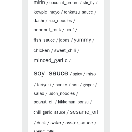
mirin
coconut_cream
/
/
stir_fry
/
kewpie_mayo
/
tonkatsu_sauce
/
dashi
/
rice_noodles
/
coconut_milk
beef
/
/
yummy
fish_sauce
japas
/
/
/
chicken
sweet_chili
/
/
minced_garlic
/
soy_sauce
miso
/
spicy
/
teriyaki
panko
/
/
/
nori
/
ginger
/
salad
/
udon_noodles
/
peanut_oil
/
kikkoman_ponzu
/
sesame_oil
chili_garlic_sauce
/
sake
oyster_sauce
duck
/
/
/
/
spring_rolls