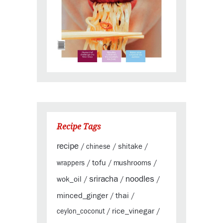
Recipe Tags
recipe
shitake
/
chinese
/
/
tofu
mushrooms
wrappers
/
/
/
sriracha
noodles
wok_oil
/
/
/
minced_ginger
thai
/
/
rice_vinegar
ceylon_coconut
/
/