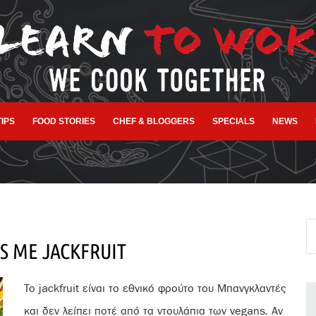
TIPS
FOOD STORIES
CHEF & BLOGGERS
SPECIALS
NEWS
S ΜΕ JACKFRUIT
Το jackfruit είναι το εθνικό φρούτο του Μπανγκλαντές
και δεν λείπει ποτέ από τα ντουλάπια των vegans. Αν