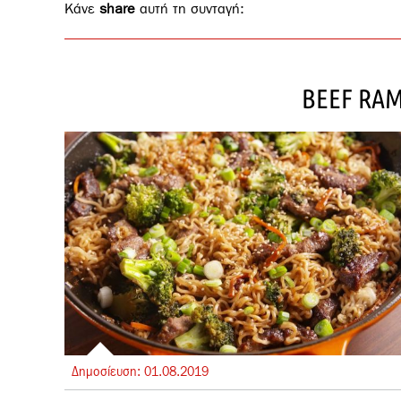
Κάνε
share
αυτή τη συνταγή:
BEEF RA
Δημοσίευση:
01.
08.
2019