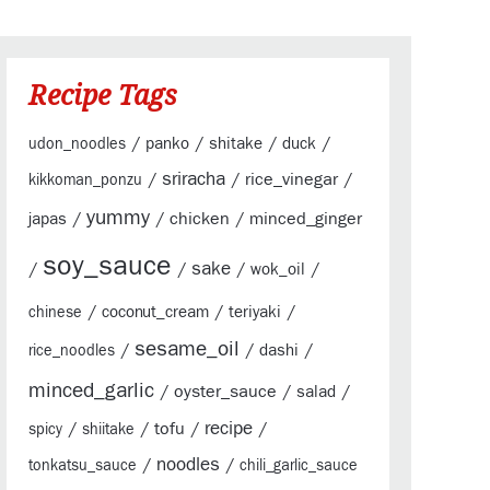
Recipe Tags
/
/
/
/
panko
shitake
duck
udon_noodles
sriracha
/
/
rice_vinegar
/
kikkoman_ponzu
yummy
/
/
chicken
/
minced_ginger
japas
soy_sauce
sake
/
/
/
/
wok_oil
/
/
/
coconut_cream
teriyaki
chinese
sesame_oil
/
/
/
dashi
rice_noodles
minced_garlic
/
oyster_sauce
/
/
salad
/
/
tofu
/
recipe
/
spicy
shiitake
/
noodles
/
tonkatsu_sauce
chili_garlic_sauce