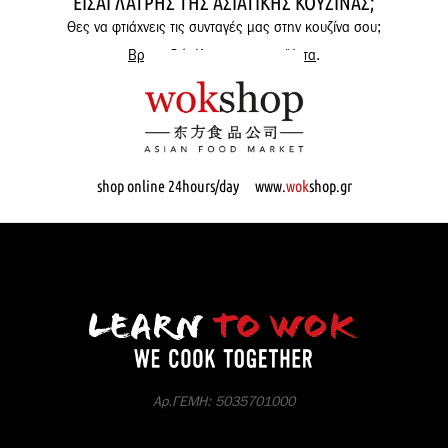
ΕΊΣΑΙ ΛΆΤΡΗΣ ΤΗΣ ΑΣΙΑΤΙΚΉΣ ΚΟΥΖΊΝΑΣ;
Θες να φτιάχνεις τις συνταγές μας στην κουζίνα σου;
Βρες εδώ όλα μας τα προϊόντα
.
shop online 24hours/day www.
wok
shop.gr
Αρ.ΓΕΜΗ: 5035701000