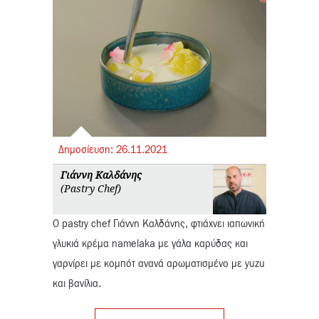
Δημοσίευση:
26.
11.
2021
Γιάννη Καλδάνης
(Pastry Chef)
Ο pastry chef Γιάννη Καλδάνης, φτιάχνει ιαπωνική
γλυκιά κρέμα namelaka με γάλα καρύδας και
γαρνίρει με κομπότ ανανά αρωματισμένο με yuzu
και βανίλια.