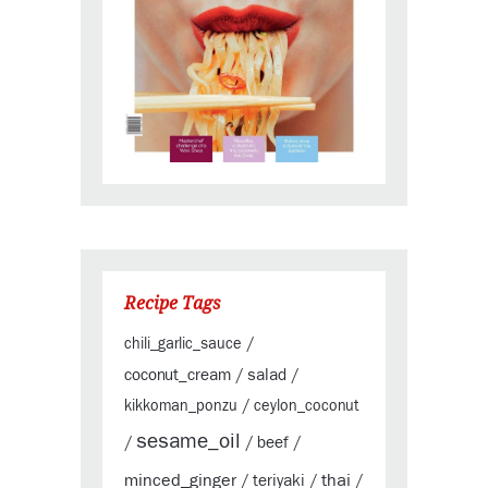
Recipe Tags
chili_garlic_sauce
/
coconut_cream
salad
/
/
kikkoman_ponzu
/
ceylon_coconut
sesame_oil
beef
/
/
/
minced_ginger
thai
teriyaki
/
/
/