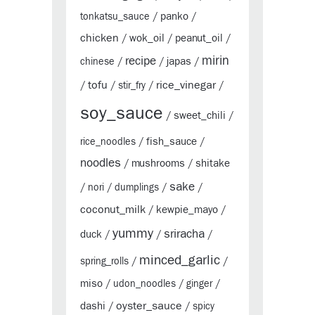
panko
tonkatsu_sauce
/
/
chicken
wok_oil
peanut_oil
/
/
/
mirin
recipe
japas
chinese
/
/
/
tofu
rice_vinegar
/
/
stir_fry
/
/
soy_sauce
sweet_chili
/
/
fish_sauce
rice_noodles
/
/
noodles
mushrooms
shitake
/
/
sake
/
nori
/
dumplings
/
/
coconut_milk
kewpie_mayo
/
/
yummy
sriracha
duck
/
/
/
minced_garlic
spring_rolls
/
/
miso
/
udon_noodles
/
ginger
/
oyster_sauce
dashi
/
/
spicy