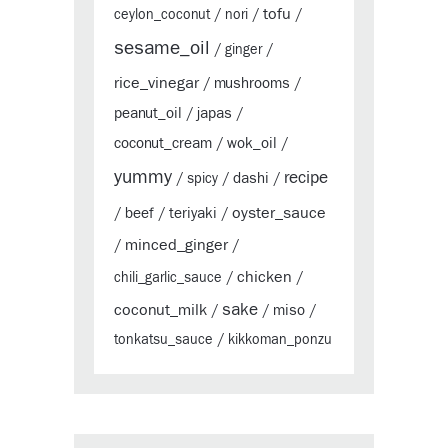
tofu
ceylon_coconut
/
nori
/
/
sesame_oil
/
ginger
/
rice_vinegar
mushrooms
/
/
peanut_oil
japas
/
/
coconut_cream
wok_oil
/
/
yummy
recipe
dashi
/
spicy
/
/
oyster_sauce
beef
teriyaki
/
/
/
minced_ginger
/
/
chicken
chili_garlic_sauce
/
/
sake
coconut_milk
miso
/
/
/
tonkatsu_sauce
/
kikkoman_ponzu