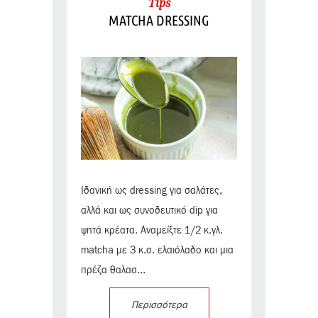
Tips
MATCHA DRESSING
Ιδανική ως dressing για σαλάτες,
αλλά και ως συνοδευτικό dip για
ψητά κρέατα. Αναμείξτε 1/2 κ.γλ.
matcha με 3 κ.σ. ελαιόλαδο και μια
πρέζα θαλασ...
Περισσότερα