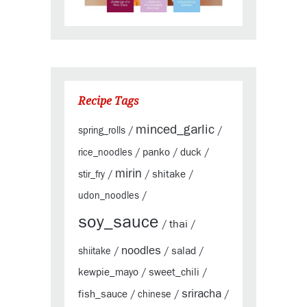
Recipe Tags
minced_garlic
spring_rolls
/
/
panko
duck
rice_noodles
/
/
/
mirin
shitake
stir_fry
/
/
/
udon_noodles
/
soy_sauce
thai
/
/
noodles
salad
shiitake
/
/
/
kewpie_mayo
sweet_chili
/
/
sriracha
fish_sauce
/
chinese
/
/