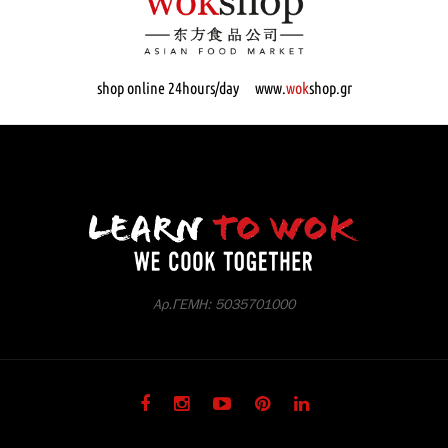
shop online 24hours/day www.
wok
shop.gr
Αρ.ΓΕΜΗ: 5035701000