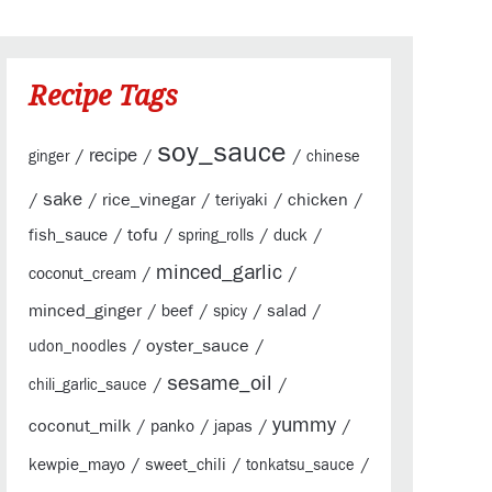
Recipe Tags
soy_sauce
/
recipe
/
/
ginger
chinese
sake
/
/
rice_vinegar
/
/
chicken
/
teriyaki
/
tofu
/
/
/
fish_sauce
duck
spring_rolls
minced_garlic
/
/
coconut_cream
minced_ginger
/
/
/
/
beef
salad
spicy
/
oyster_sauce
/
udon_noodles
sesame_oil
/
/
chili_garlic_sauce
yummy
coconut_milk
/
/
/
/
panko
japas
/
/
/
kewpie_mayo
sweet_chili
tonkatsu_sauce