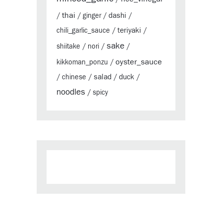
thai
dashi
/
/
ginger
/
/
teriyaki
chili_garlic_sauce
/
/
sake
shiitake
/
nori
/
/
oyster_sauce
kikkoman_ponzu
/
salad
duck
/
chinese
/
/
/
noodles
/
spicy