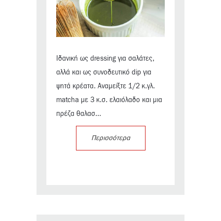
Ιδανική ως dressing για σαλάτες,
αλλά και ως συνοδευτικό dip για
ψητά κρέατα. Αναμείξτε 1/2 κ.γλ.
matcha με 3 κ.σ. ελαιόλαδο και μια
πρέζα θαλασ...
Περισσότερα