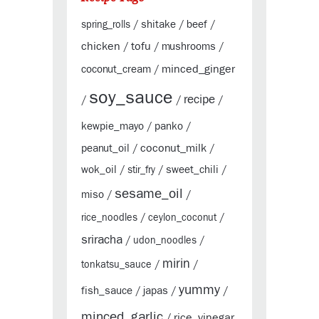
shitake
beef
spring_rolls
/
/
/
chicken
tofu
mushrooms
/
/
/
minced_ginger
coconut_cream
/
soy_sauce
recipe
/
/
/
kewpie_mayo
panko
/
/
coconut_milk
peanut_oil
/
/
wok_oil
sweet_chili
/
stir_fry
/
/
sesame_oil
miso
/
/
rice_noodles
/
ceylon_coconut
/
sriracha
/
udon_noodles
/
mirin
tonkatsu_sauce
/
/
yummy
fish_sauce
japas
/
/
/
minced_garlic
rice_vinegar
/