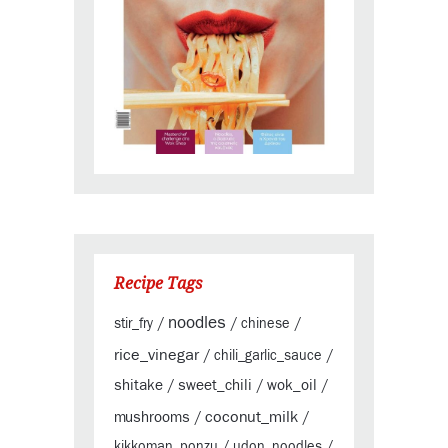
Recipe Tags
noodles
stir_fry
/
/
chinese
/
rice_vinegar
/
chili_garlic_sauce
/
shitake
sweet_chili
wok_oil
/
/
/
coconut_milk
mushrooms
/
/
kikkoman_ponzu
/
udon_noodles
/