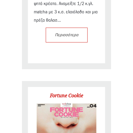
ψητά κρέατα. Αναμείξτε 1/2 κ.γλ.
matcha με 3 κ.σ. ελαιόλαδο και μια
πρέζα θαλασ...
Περισσότερα
Fortune Cookie