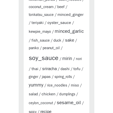
coconut_cream
beef
/
/
minced_ginger
tonkatsu_sauce
/
oyster_sauce
teriyaki
/
/
/
minced_garlic
kewpie_mayo
/
sake
fish_sauce
duck
/
/
/
/
panko
peanut_oil
/
/
soy_sauce
mirin
/
/
nori
sriracha
thai
tofu
dashi
/
/
/
/
/
japas
ginger
/
/
spring_rolls
/
yummy
miso
/
rice_noodles
/
/
chicken
salad
/
/
dumplings
/
sesame_oil
ceylon_coconut
/
/
recipe
spicy
/