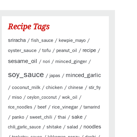
Recipe Tags
sriracha
/
/
/
fish_sauce
kewpie_mayo
oyster_sauce
/
tofu
/
/
recipe
/
peanut_oil
sesame_oil
/
/
minced_ginger
/
nori
soy_sauce
minced_garlic
/
/
japas
/
coconut_milk
/
chicken
/
/
chinese
stir_fry
/
/
/
/
miso
wok_oil
ceylon_coconut
/
/
rice_vinegar
/
beef
rice_noodles
tamarind
sake
/
/
/
thai
/
/
panko
sweet_chili
/
/
/
noodles
shitake
salad
chili_garlic_sauce
/
/
/
/