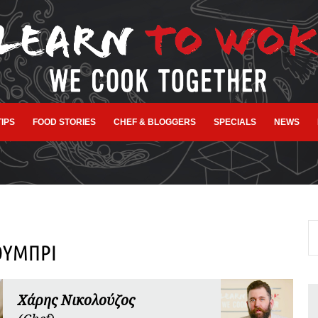
TIPS
FOOD STORIES
CHEF & BLOGGERS
SPECIALS
NEWS
ΟΥΜΠΡΙ
Χάρης Νικολούζος