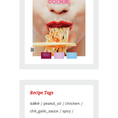
Recipe Tags
sake
chicken
peanut_oil
/
/
/
chili_garlic_sauce
/
spicy
/