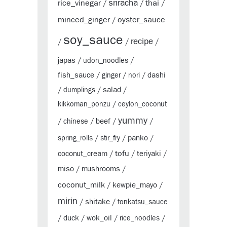
sriracha
rice_vinegar
thai
/
/
/
minced_ginger
oyster_sauce
/
soy_sauce
recipe
/
/
/
japas
/
udon_noodles
/
fish_sauce
dashi
/
ginger
/
nori
/
salad
/
dumplings
/
/
kikkoman_ponzu
/
ceylon_coconut
yummy
beef
/
chinese
/
/
/
panko
spring_rolls
/
stir_fry
/
/
tofu
coconut_cream
teriyaki
/
/
/
miso
mushrooms
/
/
coconut_milk
kewpie_mayo
/
/
mirin
shitake
/
/
tonkatsu_sauce
duck
wok_oil
/
/
/
rice_noodles
/