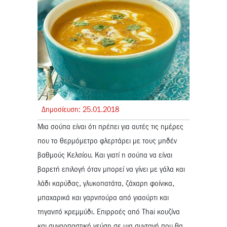
Δημοσίευση:
25.
01.
2018
Μια σούπα είναι ότι πρέπει για αυτές τις ημέρες
που το θερμόμετρο φλερτάρει με τους μηδέν
βαθμούς Κελσίου. Και γιατί η σούπα να είναι
βαρετή επιλογή όταν μπορεί να γίνει με γάλα και
λάδι καρύδας, γλυκοπατάτα, ζάχαρη φοίνικα,
μπαχαρικά και γαρνιτούρα από γιαούρτι και
τηγανιτό κρεμμύδι. Επιρροές από Thai κουζίνα
και συναρπαστική γεύση σε μια συνταγή που θα