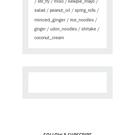
miso
kewpie_mayo
/
stir_fry
/
/
/
salad
peanut_oil
/
/
spring_rolls
/
minced_ginger
/
rice_noodles
/
shitake
ginger
/
udon_noodles
/
/
coconut_cream