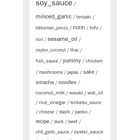
soy_sauce
/
minced_garlic
teriyaki
/
/
mirin
tofu
kikkoman_ponzu
/
/
/
sesame_oil
nori
/
/
thai
ceylon_coconut
/
/
yummy
chicken
fish_sauce
/
/
sake
mushrooms
japas
/
/
/
/
sriracha
noodles
/
/
coconut_milk
wok_oil
/
wasabi
/
rice_vinegar
/
/
tonkatsu_sauce
dashi
panko
/
chinese
/
/
/
recipe
duck
beef
/
/
/
oyster_sauce
chili_garlic_sauce
/