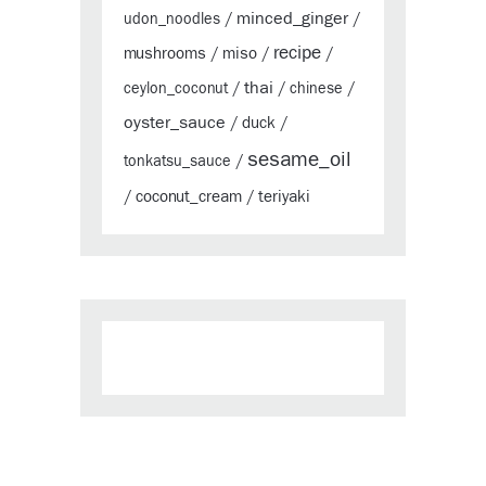
minced_ginger
udon_noodles
/
/
recipe
mushrooms
miso
/
/
/
thai
ceylon_coconut
/
/
chinese
/
oyster_sauce
duck
/
/
sesame_oil
tonkatsu_sauce
/
coconut_cream
teriyaki
/
/