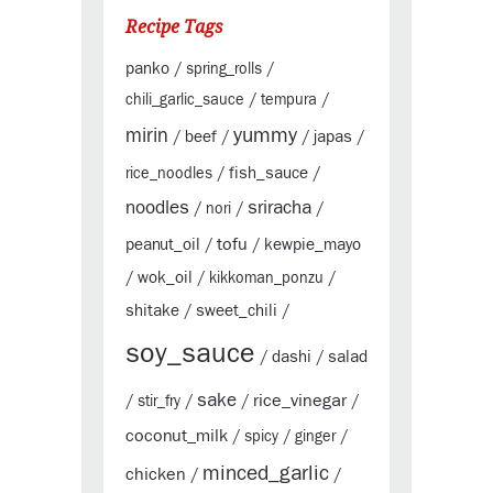
Recipe Tags
panko
/
spring_rolls
/
chili_garlic_sauce
/
tempura
/
yummy
mirin
beef
japas
/
/
/
/
fish_sauce
rice_noodles
/
/
sriracha
noodles
/
nori
/
/
tofu
peanut_oil
kewpie_mayo
/
/
wok_oil
/
/
kikkoman_ponzu
/
shitake
sweet_chili
/
/
soy_sauce
dashi
salad
/
/
sake
rice_vinegar
/
stir_fry
/
/
/
coconut_milk
/
spicy
/
ginger
/
minced_garlic
chicken
/
/