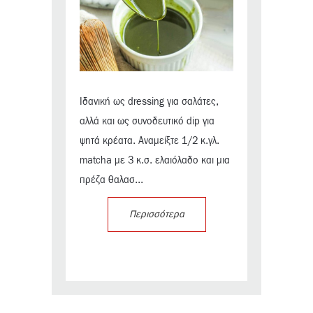
Ιδανική ως dressing για σαλάτες,
αλλά και ως συνοδευτικό dip για
ψητά κρέατα. Αναμείξτε 1/2 κ.γλ.
matcha με 3 κ.σ. ελαιόλαδο και μια
πρέζα θαλασ...
Περισσότερα