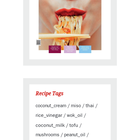
Recipe Tags
thai
coconut_cream
miso
/
/
/
rice_vinegar
wok_oil
/
/
coconut_milk
tofu
/
/
mushrooms
peanut_oil
/
/