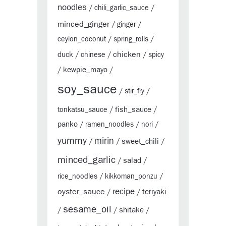
noodles
/
chili_garlic_sauce
/
minced_ginger
/
ginger
/
ceylon_coconut
/
spring_rolls
/
chicken
duck
/
chinese
/
/
spicy
kewpie_mayo
/
/
soy_sauce
/
stir_fry
/
fish_sauce
tonkatsu_sauce
/
/
panko
/
ramen_noodles
/
nori
/
yummy
mirin
sweet_chili
/
/
/
minced_garlic
salad
/
/
rice_noodles
/
kikkoman_ponzu
/
oyster_sauce
recipe
teriyaki
/
/
sesame_oil
shitake
/
/
/