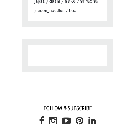
sake
sriracha
japas
dashi
/
/
/
beef
/
udon_noodles
/
FOLLOW & SUBSCRIBE