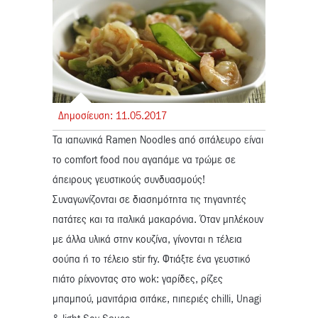
Δημοσίευση:
11.
05.
2017
Τα ιαπωνικά Ramen Noodles από σιτάλευρο είναι
το comfort food που αγαπάμε να τρώμε σε
άπειρους γευστικούς συνδυασμούς!
Συναγωνίζονται σε διασημότητα τις τηγανητές
πατάτες και τα ιταλικά μακαρόνια. Όταν μπλέκουν
με άλλα υλικά στην κουζίνα, γίνονται η τέλεια
σούπα ή το τέλειο stir fry. Φτιάξτε ένα γευστικό
πιάτο ρίχνοντας στο wok: γαρίδες, ρίζες
μπαμπού, μανιτάρια σιτάκε, πιπεριές chilli, Unagi