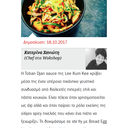
Δημοσίευση:
18.
10.
2017
Κατερίνα Χανιώτη
(Chef στο Wokshop)
Η Toban Djan sauce της Lee Kum Kee κρύβει
μέσα της έναν υπέροχο πικάντικο γευστικό
συνδυασμό από διαλεχτές πιπεριές chili και
πάστα κουκιών. Είναι τέλεια όταν χρησιμοποιείται
ως dip αλλά και όταν παίρνει το ρόλο εκείνης της
ολίγον spicy πινελιάς που κάνει ένα πιάτο να
ξεχωρίζει. Τη δοκιμάσαμε σε stir fry με Broad Egg