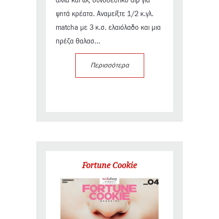
αλλά και ως συνοδευτικό dip για
ψητά κρέατα. Αναμείξτε 1/2 κ.γλ.
matcha με 3 κ.σ. ελαιόλαδο και μια
πρέζα θαλασ...
Περισσότερα
Fortune Cookie