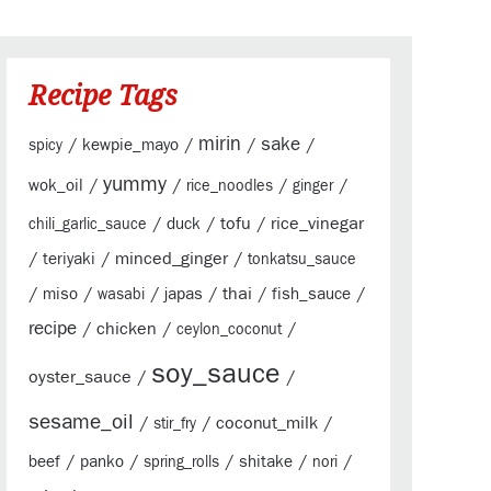
Recipe Tags
mirin
sake
/
/
/
/
kewpie_mayo
spicy
yummy
/
/
/
/
wok_oil
rice_noodles
ginger
/
/
tofu
/
rice_vinegar
duck
chili_garlic_sauce
/
/
minced_ginger
/
teriyaki
tonkatsu_sauce
/
/
/
/
thai
/
/
miso
japas
fish_sauce
wasabi
recipe
/
chicken
/
/
ceylon_coconut
soy_sauce
oyster_sauce
/
/
sesame_oil
/
/
coconut_milk
/
stir_fry
/
/
/
/
/
beef
panko
shitake
spring_rolls
nori