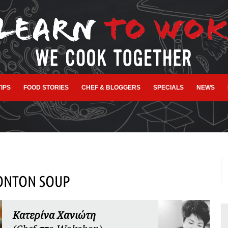
TIPS
FOOD STORIES
CHEF & BLOGGERS
SPECIALS
NEWS
ONTON SOUP
Κατερίνα Χανιώτη