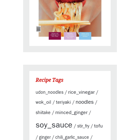
Recipe Tags
rice_vinegar
udon_noodles
/
/
noodles
wok_oil
teriyaki
/
/
/
minced_ginger
shiitake
/
/
soy_sauce
tofu
/
stir_fry
/
/
ginger
/
chili_garlic_sauce
/