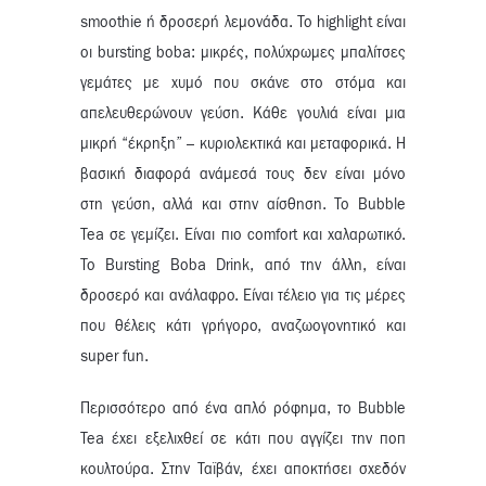
smoothie ή δροσερή λεμονάδα. Το highlight είναι
οι bursting boba: μικρές, πολύχρωμες μπαλίτσες
γεμάτες με χυμό που σκάνε στο στόμα και
απελευθερώνουν γεύση. Κάθε γουλιά είναι μια
μικρή “έκρηξη” – κυριολεκτικά και μεταφορικά. Η
βασική διαφορά ανάμεσά τους δεν είναι μόνο
στη γεύση, αλλά και στην αίσθηση. Το Bubble
Tea σε γεμίζει. Είναι πιο comfort και χαλαρωτικό.
Το Bursting Boba Drink, από την άλλη, είναι
δροσερό και ανάλαφρο. Είναι τέλειο για τις μέρες
που θέλεις κάτι γρήγορο, αναζωογονητικό και
super fun.
Περισσότερο από ένα απλό ρόφημα, το Bubble
Tea έχει εξελιχθεί σε κάτι που αγγίζει την ποπ
κουλτούρα. Στην Ταϊβάν, έχει αποκτήσει σχεδόν