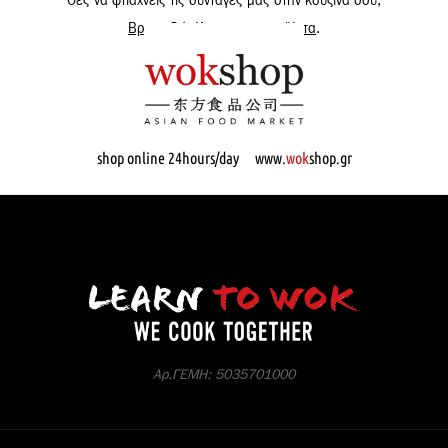
Θες να φτιάχνεις τις συνταγές μας στην κουζίνα σου;
Βρες εδώ όλα μας τα προϊόντα
.
shop online 24hours/day www.
wok
shop.gr
Αρ.ΓΕΜΗ: 5035701000