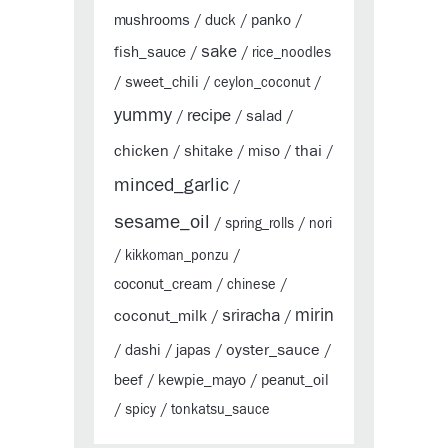
mushrooms
duck
panko
/
/
/
sake
fish_sauce
/
/
rice_noodles
sweet_chili
/
/
ceylon_coconut
/
yummy
recipe
salad
/
/
/
chicken
thai
shitake
miso
/
/
/
/
minced_garlic
/
sesame_oil
/
spring_rolls
/
nori
/
kikkoman_ponzu
/
coconut_cream
/
chinese
/
sriracha
mirin
coconut_milk
/
/
oyster_sauce
dashi
japas
/
/
/
/
beef
kewpie_mayo
peanut_oil
/
/
/
spicy
/
tonkatsu_sauce