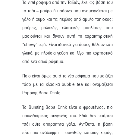
Το viral ρόφημα από την Ταϊβάν, έχει ως βάση του
το τσάι – μαύρο ή πράσινο που αναμειγνύεται με
γάλο ή χυμό και τις πέρλες από άμυλο ταπιόκας:
μαύρες, μαλακές, ελαστικές μπαλίτσες που
μασιούνται και δίνουν αυτή τη χαρακτηριστική
“chewy” υφή. Είναι ιδανικό για όσους θέλουν κάτι
γλυκό, με πλούσια γεύση και λίγο πιο χορταστικό
από ένα απλό ρόφημα.
Ποιο είναι όμως αυτό το νέο ρόφημα που μοιάζει
τόσο με τα κλασικά bubble tea και ονομάζεται
Popping Boba Drink;
Το Bursting Boba Drink είναι ο φρουτένιος, πιο
παιχνιδιάρικος συγγενής του. Εδώ δεν υπάρχει
τσάι ούτε απαραίτητα γάλα. Αντίθετα, η βάση
είναι πιο ανάλαφρη – συνήθως κάποιος χυμός,