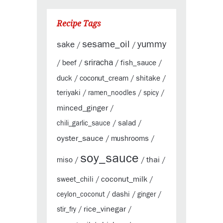
Recipe Tags
sesame_oil
yummy
sake
/
/
sriracha
beef
fish_sauce
/
/
/
/
duck
coconut_cream
shitake
/
/
/
teriyaki
/
ramen_noodles
/
spicy
/
minced_ginger
/
salad
chili_garlic_sauce
/
/
oyster_sauce
mushrooms
/
/
soy_sauce
thai
miso
/
/
/
coconut_milk
sweet_chili
/
/
dashi
ceylon_coconut
/
/
ginger
/
rice_vinegar
stir_fry
/
/