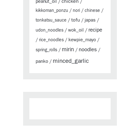
chicken
peanut_oil
/
/
kikkoman_ponzu
/
nori
/
chinese
/
tofu
japas
tonkatsu_sauce
/
/
/
recipe
wok_oil
udon_noodles
/
/
kewpie_mayo
/
rice_noodles
/
/
mirin
noodles
spring_rolls
/
/
/
minced_garlic
panko
/