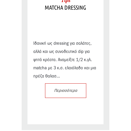
Tips
MATCHA DRESSING
Ιδανική ως dressing για σαλάτες,
αλλά και ως συνοδευτικό dip για
ψητά κρέατα. Αναμείξτε 1/2 κ.γλ.
matcha με 3 κ.σ. ελαιόλαδο και μια
πρέζα θαλασ...
Περισσότερα