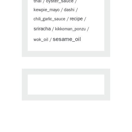
thai
oyster_sauce
/
/
kewpie_mayo
dashi
/
/
recipe
chili_garlic_sauce
/
/
sriracha
/
kikkoman_ponzu
/
sesame_oil
wok_oil
/