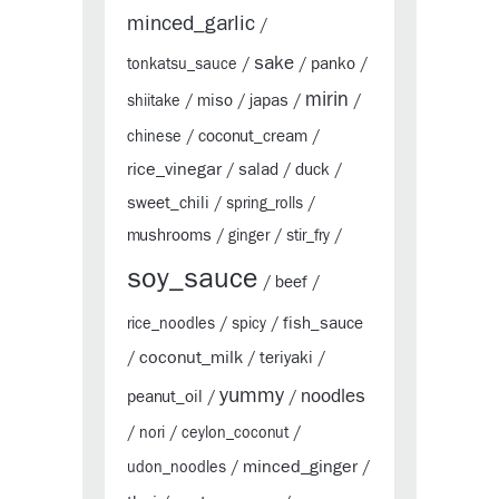
minced_garlic
/
sake
panko
tonkatsu_sauce
/
/
/
mirin
miso
japas
shiitake
/
/
/
/
coconut_cream
chinese
/
/
rice_vinegar
salad
duck
/
/
/
sweet_chili
/
spring_rolls
/
mushrooms
/
ginger
/
stir_fry
/
soy_sauce
beef
/
/
fish_sauce
rice_noodles
/
spicy
/
coconut_milk
teriyaki
/
/
/
yummy
noodles
peanut_oil
/
/
/
nori
/
ceylon_coconut
/
minced_ginger
udon_noodles
/
/