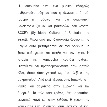
Η kombucha είναι ένα φυσικό, ελαφρώς
ανθρακούχο ρόφημα που φτιάχνεται από τσάι
(μαύρο ή πράσινο) και μια συμβιωτική
καλλιέργεια ζυμών και βακτηρίων που λέγεται
SCOBY (Symbiotic Culture of Bacteria and
Yeast). Μέσα από μια διαδικασία ζύμωσης, το
μείγμα αυτό μετατρέπεται σε ένα ρόφημα με
ξεχωριστή γεύση και οφέλη για την υγεία. Η
ιστορία της kombucha κρατάει αιώνες.
Πιστεύεται ότι πρωτοεμφανίστηκε στην αρχαία
Κίνα, όπου ήταν γνωστή ως “το ελιξίριο της
μακροζωίας”. Από εκεί πέρασε στην Ιαπωνία, στη
Ρωσία και αργότερα στην Ευρώπη και την
Αμερική. Τα τελευταία χρόνια, έχει αποκτήσει
φανατικό κοινό και στην Ελλάδα. Η γεύση της
kombucha είναι ιδιαίτερη, ούτε εντελώς γλυκιά,