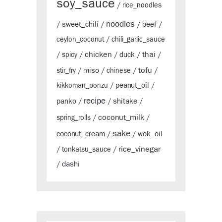
soy_sauce
/
rice_noodles
noodles
sweet_chili
beef
/
/
/
/
ceylon_coconut
/
chili_garlic_sauce
chicken
thai
duck
/
spicy
/
/
/
/
tofu
miso
stir_fry
/
/
chinese
/
/
peanut_oil
kikkoman_ponzu
/
/
recipe
panko
shitake
/
/
/
coconut_milk
spring_rolls
/
/
sake
coconut_cream
wok_oil
/
/
rice_vinegar
/
tonkatsu_sauce
/
dashi
/