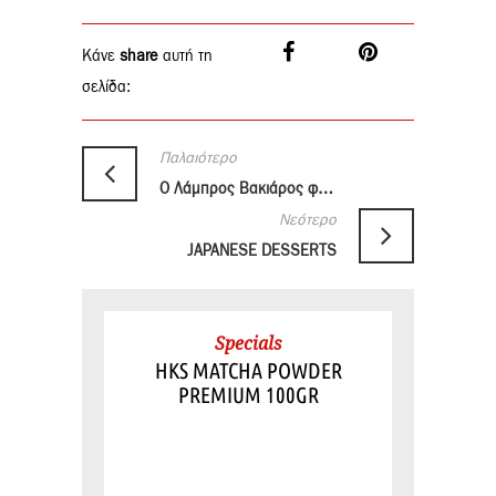
Κάνε
share
αυτή τη
σελίδα:
Παλαιότερο
O Λάμπρος Βακιάρος φτιάχνει Noodles Stir Fry με την Cardinal Wok Sauce
Νεότερο
JAPANESE DESSERTS
Specials
HKS MATCHA POWDER
PREMIUM 100GR