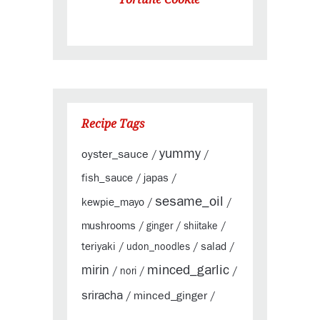
Recipe Tags
yummy
oyster_sauce
/
/
fish_sauce
japas
/
/
sesame_oil
kewpie_mayo
/
/
mushrooms
/
ginger
/
shiitake
/
teriyaki
salad
/
udon_noodles
/
/
minced_garlic
mirin
/
nori
/
/
sriracha
minced_ginger
/
/