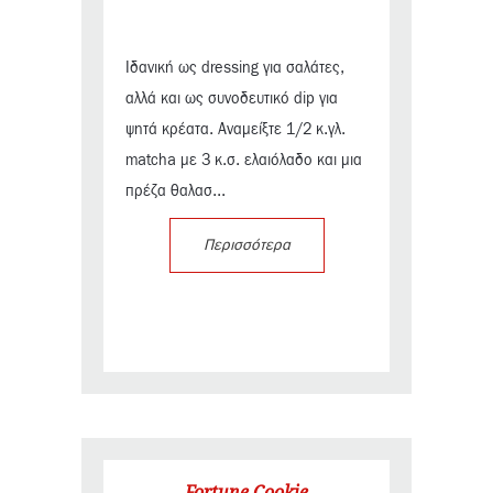
Ιδανική ως dressing για σαλάτες,
αλλά και ως συνοδευτικό dip για
ψητά κρέατα. Αναμείξτε 1/2 κ.γλ.
matcha με 3 κ.σ. ελαιόλαδο και μια
πρέζα θαλασ...
Περισσότερα
Fortune Cookie