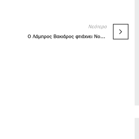
Νεότερο
O Λάμπρος Βακιάρος φτιάχνει Noodles Stir Fry με την Cardinal Wok Sauce