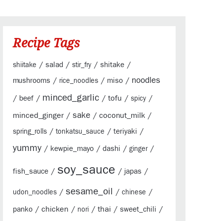
Recipe Tags
/
/
/
/
salad
shitake
shiitake
stir_fry
/
/
/
noodles
mushrooms
miso
rice_noodles
minced_garlic
/
/
/
tofu
/
/
beef
spicy
sake
minced_ginger
/
/
coconut_milk
/
/
/
/
teriyaki
spring_rolls
tonkatsu_sauce
yummy
/
/
/
/
kewpie_mayo
dashi
ginger
soy_sauce
/
/
/
fish_sauce
japas
sesame_oil
/
/
/
udon_noodles
chinese
/
chicken
/
/
thai
/
/
panko
sweet_chili
nori