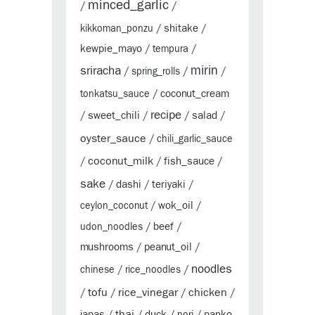
minced_garlic
/
/
shitake
kikkoman_ponzu
/
/
kewpie_mayo
/
tempura
/
sriracha
mirin
/
spring_rolls
/
/
coconut_cream
tonkatsu_sauce
/
recipe
sweet_chili
salad
/
/
/
/
oyster_sauce
/
chili_garlic_sauce
coconut_milk
fish_sauce
/
/
/
sake
dashi
teriyaki
/
/
/
wok_oil
ceylon_coconut
/
/
beef
udon_noodles
/
/
mushrooms
peanut_oil
/
/
noodles
chinese
/
rice_noodles
/
tofu
rice_vinegar
chicken
/
/
/
/
thai
japas
duck
panko
/
/
/
nori
/