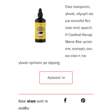
Eίναι παχύρεστη,
γλυκιά, αλμυρή και
μια κουταλιά δεν
είναι ποτέ αρκετή.
H Cardinal Kecap
Manis δίνει γεύση
στις συνταγές σου
και είναι η πιο
γλυκιά πρόταση για dipping.
Αγόρασέ το
Κάνε
share
αυτή τη
σελίδα: