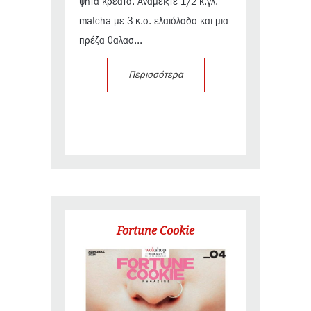
ψητά κρέατα. Αναμείξτε 1/2 κ.γλ.
matcha με 3 κ.σ. ελαιόλαδο και μια
πρέζα θαλασ...
Περισσότερα
Fortune Cookie