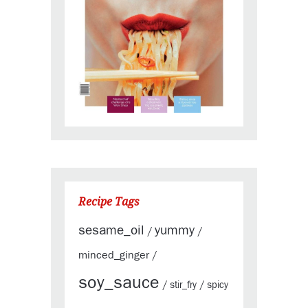
Recipe Tags
sesame_oil
yummy
/
/
minced_ginger
/
soy_sauce
/
stir_fry
/
spicy