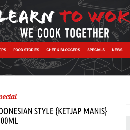
TIPS
FOOD STORIES
CHEF & BLOGGERS
SPECIALS
NEWS
pecial
DONESIAN STYLE {KETJAP MANIS}
000ML