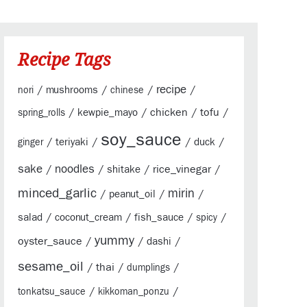
Recipe Tags
/
/
/
recipe
/
mushrooms
nori
chinese
/
/
chicken
/
tofu
/
kewpie_mayo
spring_rolls
soy_sauce
/
/
/
/
teriyaki
duck
ginger
sake
/
noodles
/
/
rice_vinegar
/
shitake
minced_garlic
mirin
/
/
/
peanut_oil
/
/
/
/
salad
coconut_cream
fish_sauce
spicy
yummy
oyster_sauce
/
/
/
dashi
sesame_oil
/
thai
/
/
dumplings
/
/
tonkatsu_sauce
kikkoman_ponzu