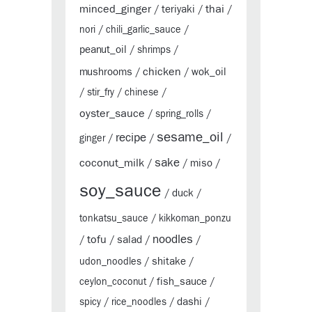
minced_ginger
thai
teriyaki
/
/
/
nori
/
chili_garlic_sauce
/
peanut_oil
/
shrimps
/
chicken
mushrooms
wok_oil
/
/
/
stir_fry
/
chinese
/
oyster_sauce
/
spring_rolls
/
sesame_oil
recipe
ginger
/
/
/
sake
coconut_milk
miso
/
/
/
soy_sauce
duck
/
/
tonkatsu_sauce
/
kikkoman_ponzu
tofu
noodles
salad
/
/
/
/
shitake
udon_noodles
/
/
fish_sauce
ceylon_coconut
/
/
dashi
spicy
/
rice_noodles
/
/