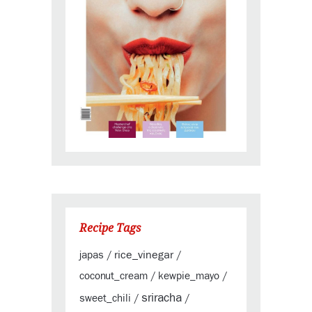
Recipe Tags
rice_vinegar
japas
/
/
coconut_cream
kewpie_mayo
/
/
sriracha
sweet_chili
/
/