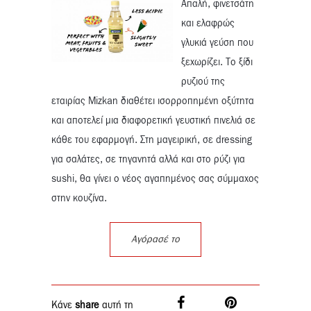
Απαλή, φινετσάτη
και ελαφρώς
γλυκιά γεύση που
ξεχωρίζει. Τo ξίδι
ρυζιού της
εταιρίας Mizkan διαθέτει ισορροπημένη οξύτητα
και αποτελεί μια διαφορετική γευστική πινελιά σε
κάθε του εφαρμογή. Στη μαγειρική, σε dressing
για σαλάτες, σε τηγανητά αλλά και στο ρύζι για
sushi, θα γίνει ο νέος αγαπημένος σας σύμμαχος
στην κουζίνα.
Αγόρασέ το
Κάνε
share
αυτή τη