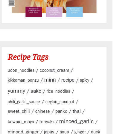
Recipe Tags
/
/
coconut_cream
udon_noodles
mirin
/
/
recipe
/
/
kikkoman_ponzu
spicy
yummy
sake
/
/
/
rice_noodles
/
/
chili_garlic_sauce
ceylon_coconut
/
/
/
thai
/
sweet_chili
panko
chinese
minced_garlic
/
/
/
kewpie_mayo
teriyaki
minced_ginger
/
/
/
/
japas
duck
soup
ginger