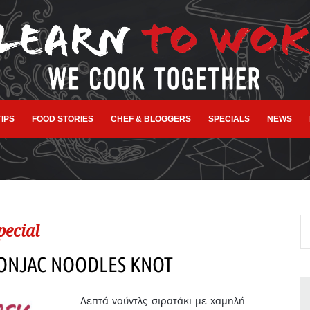
TIPS
FOOD STORIES
CHEF & BLOGGERS
SPECIALS
NEWS
pecial
KONJAC NOODLES KNOT
Λεπτά νούντλς σιρατάκι με χαμηλή