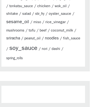
/
/
chicken
/
/
wok_oil
tonkatsu_sauce
/
/
/
oyster_sauce
/
shitake
salad
stir_fry
sesame_oil
/
/
rice_vinegar
/
miso
/
tofu
/
/
coconut_milk
/
mushrooms
beef
sriracha
/
/
noodles
/
peanut_oil
fish_sauce
soy_sauce
/
/
/
/
dashi
nori
spring_rolls