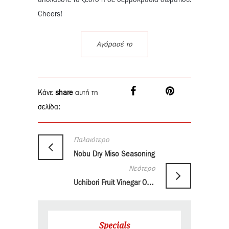
απολαύστε το ζεστό ή σε θερμοκρασία δωματίου.
Cheers!
Αγόρασέ το
Κάνε
share
αυτή τη
σελίδα:
Παλαιότερο
Nobu Dry Miso Seasoning
Νεότερο
Uchibori Fruit Vinegar Organic Apple 360ml
Specials