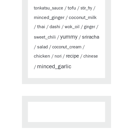
tofu
tonkatsu_sauce
/
/
stir_fry
/
minced_ginger
coconut_milk
/
thai
dashi
wok_oil
/
/
/
/
ginger
/
yummy
sriracha
sweet_chili
/
/
salad
coconut_cream
/
/
/
chicken
recipe
/
nori
/
/
chinese
minced_garlic
/