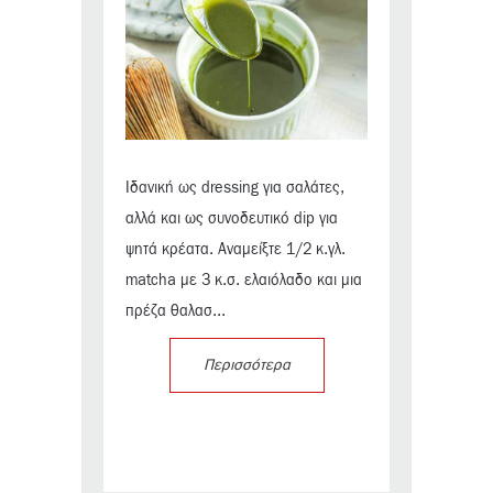
Ιδανική ως dressing για σαλάτες,
αλλά και ως συνοδευτικό dip για
ψητά κρέατα. Αναμείξτε 1/2 κ.γλ.
matcha με 3 κ.σ. ελαιόλαδο και μια
πρέζα θαλασ...
Περισσότερα