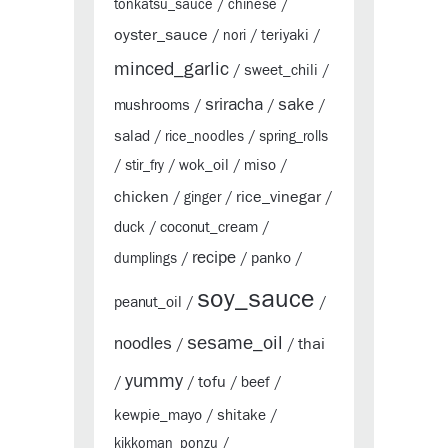
tonkatsu_sauce
/
chinese
/
oyster_sauce
teriyaki
/
nori
/
/
minced_garlic
sweet_chili
/
/
sriracha
sake
mushrooms
/
/
/
salad
/
rice_noodles
/
spring_rolls
wok_oil
miso
/
stir_fry
/
/
/
chicken
rice_vinegar
/
ginger
/
/
duck
coconut_cream
/
/
recipe
panko
dumplings
/
/
/
soy_sauce
peanut_oil
/
/
sesame_oil
noodles
thai
/
/
yummy
tofu
beef
/
/
/
/
kewpie_mayo
shitake
/
/
kikkoman_ponzu
/