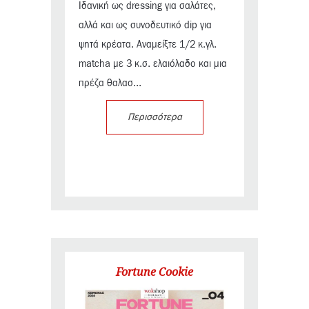
Ιδανική ως dressing για σαλάτες,
αλλά και ως συνοδευτικό dip για
ψητά κρέατα. Αναμείξτε 1/2 κ.γλ.
matcha με 3 κ.σ. ελαιόλαδο και μια
πρέζα θαλασ...
Περισσότερα
Fortune Cookie