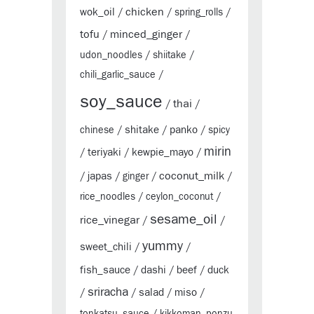
chicken
wok_oil
/
/
spring_rolls
/
tofu
minced_ginger
/
/
udon_noodles
/
shiitake
/
chili_garlic_sauce
/
soy_sauce
thai
/
/
shitake
panko
chinese
/
/
/
spicy
mirin
teriyaki
kewpie_mayo
/
/
/
coconut_milk
japas
/
/
ginger
/
/
rice_noodles
/
ceylon_coconut
/
sesame_oil
rice_vinegar
/
/
yummy
sweet_chili
/
/
fish_sauce
dashi
beef
duck
/
/
/
sriracha
salad
miso
/
/
/
/
tonkatsu_sauce
/
kikkoman_ponzu