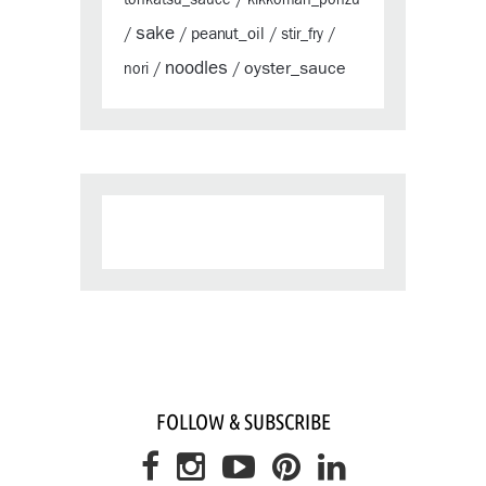
sake
peanut_oil
/
/
/
stir_fry
/
noodles
oyster_sauce
nori
/
/
FOLLOW & SUBSCRIBE