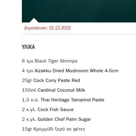
Δημοσίευση:
15.
12.
2022
ΥΛΙΚΆ
6 τμχ Black Tiger Shrimps
4 τμχ
Aizakku Dried Mushroom Whole 4-5cm
25gr
Cock Curry Paste Red
150ml
Cardinal Coconut Milk
1,5 κ.σ.
Thai Heritage Tamarind Paste
2 κ.γλ.
Cock Fish Sauce
2 κ.γλ.
Golden Chef Palm Sugar
15gr Κρεμμύδι ξερό σε φέτες