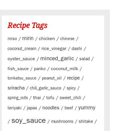
Recipe Tags
mirin
/
/
chicken
/
/
miso
chinese
/
rice_vinegar
/
/
coconut_cream
dashi
minced_garlic
oyster_sauce
/
/
/
salad
/
/
coconut_milk
/
fish_sauce
panko
/
/
recipe
/
peanut_oil
tonkatsu_sauce
sriracha
/
/
/
chili_garlic_sauce
spicy
/
thai
/
tofu
/
/
sweet_chili
spring_rolls
yummy
/
/
noodles
/
/
teriyaki
japas
beef
soy_sauce
/
/
/
/
mushrooms
shitake