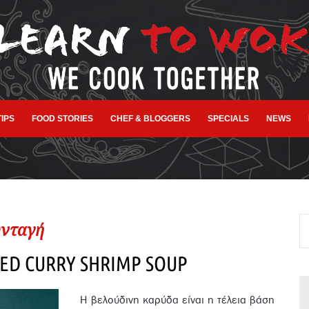
TIPS
FOOD STORIES
CHEF & BLOGGERS
SPECIALS
NEWS
νταγή
ED CURRY SHRIMP SOUP
Η βελούδινη καρύδα είναι η τέλεια βάση