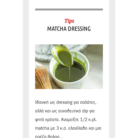
Tips
MATCHA DRESSING
Ιδανική ως dressing για σαλάτες,
αλλά και ως συνοδευτικό dip για
ψητά κρέατα. Αναμείξτε 1/2 κ.γλ.
matcha με 3 κ.σ. ελαιόλαδο και μια
πρέζα θαλασ...