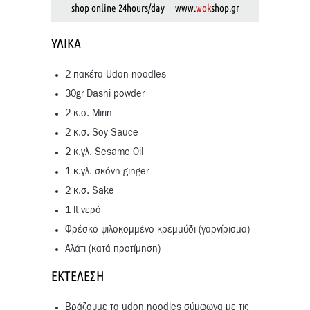
shop online 24hours/day www.
wok
shop.gr
ΥΛΙΚΆ
2 πακέτα Udon noodles
30gr Dashi powder
2 κ.σ. Mirin
2 κ.σ. Soy Sauce
2 κ.γλ. Sesame Oil
1 κ.γλ. σκόνη ginger
2 κ.σ. Sake
1 lt νερό
Φρέσκο ψιλοκομμένο κρεμμύδι (γαρνίρισμα)
Αλάτι (κατά προτίμηση)
ΕΚΤΈΛΕΣΗ
Βράζουμε τα udon noodles σύμφωνα με τις