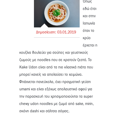
Όπως
εδώ έτσι
και στην
Ιαπωνία
όταν το
Δημοσίευση:
03.
01.
2019
κρύο
έρχεται η
κουζίνα δουλεύει για σούπες και γευστικούς
ζωμούς με noodles που σε κρατούν ζεστό. Το
Kake Udon είναι από τα πιο κλασικά πιάτα που
μπορεί κανείς να απολαύσει το χειμώνα.
Φτιάχνεται πανεύκολα, έχει πραγματική γεύση
umami και είναι εξόχως απολαυστικό αφού για
την παρασκευή του χρησιμοποιούνται τα super
chewy udon noodles με ζωμό από sake, mirin,
σκόνη dashi και σάλτσα σόγιας.