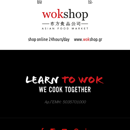
Βρες εδώ όλα μας τα προϊόντα
.
shop online 24hours/day www.
wok
shop.gr
Αρ.ΓΕΜΗ: 5035701000