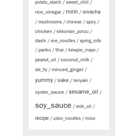
sweet_chili
potato_starch
/
/
mirin
sriracha
rice_vinegar
/
/
mushrooms
/
/
chinese
/
spicy
/
chicken
/
kikkoman_ponzu
/
dashi
/
rice_noodles
/
spring_rolls
thai
panko
kewpie_mayo
/
/
/
/
coconut_milk
peanut_oil
/
/
minced_ginger
stir_fry
/
/
yummy
sake
teriyaki
/
/
/
sesame_oil
oyster_sauce
/
/
soy_sauce
wok_oil
/
/
recipe
miso
/
udon_noodles
/