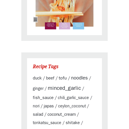
Recipe Tags
tofu
noodles
duck
beef
/
/
/
/
minced_garlic
ginger
/
/
fish_sauce
/
chili_garlic_sauce
/
japas
nori
/
/
ceylon_coconut
/
salad
coconut_cream
/
/
shitake
tonkatsu_sauce
/
/