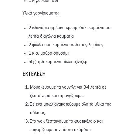
1 κ.γλ. λάδι τσίλι
Y
λικά γαρνίρισματος
2 κλωνάρια φρέσκο κρεμμυδάκι κομμένο σε
λεπτά διαγώνια κομμάτια
2 φύλλα nori κομμένα σε λεπτές λωρίδες
1 κ.σ. μαύρο σουσάμι
50gr ψιλοκομμένη πίκλα τζίντζερ
ΕΚΤΈΛΕΣΗ
Μουσκεύουμε τα νούντλς για 3-4 λεπτά σε
ζεστό νερό και στραγγίζουμε.
Σε ένα μπωλ ανακατεύουμε όλα τα υλικά της
σάλτσας.
Στο wok ζεσταίνουμε το φυστικέλαιο και
τσιγαρίζουμε την πάστα σκόρδου.