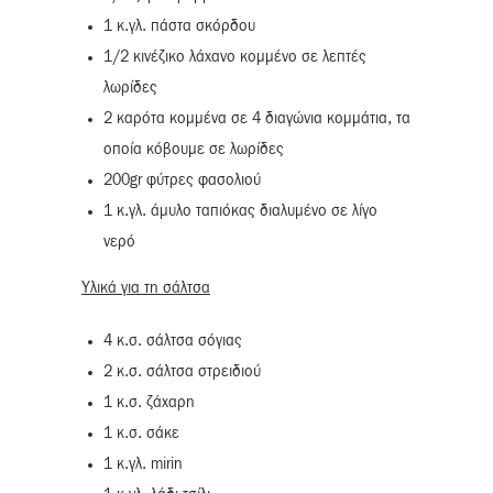
1 κ.γλ. πάστα σκόρδου
1/2 κινέζικο λάχανο κομμένο σε λεπτές
λωρίδες
2 καρότα κομμένα σε 4 διαγώνια κομμάτια, τα
οποία κόβουμε σε λωρίδες
200gr φύτρες φασολιού
1 κ.γλ. άμυλο ταπιόκας διαλυμένο σε λίγο
νερό
Υλικά για τη σάλτσα
4 κ.σ. σάλτσα σόγιας
2 κ.σ. σάλτσα στρειδιού
1 κ.σ. ζάχαρη
1 κ.σ. σάκε
1 κ.γλ. mirin