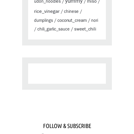
yummy
miso
udon_noodles
/
/
/
rice_vinegar
/
chinese
/
coconut_cream
dumplings
/
/
nori
sweet_chili
/
chili_garlic_sauce
/
FOLLOW & SUBSCRIBE