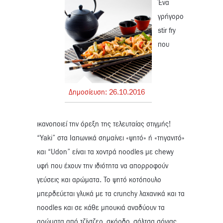
Ένα
γρήγορο
stir fry
που
Δημοσίευση:
26.
10.
2016
ικανοποιεί την όρεξη της τελευταίας στιγμής!
“Yaki” στα Ιαπωνικά σημαίνει «ψητό» ή «τηγανιτό»
και “Udon” είναι τα χοντρά noodles με chewy
υφή που έχουν την ιδιότητα να απορροφούν
γεύσεις και αρώματα. Το ψητό κοτόπουλο
μπερδεύεται γλυκά με τα crunchy λαχανικά και τα
noodles και σε κάθε μπουκιά αναδύουν τα
αρώματα από τζίντζερ, σκόρδο, σάλτσα σόγιας,