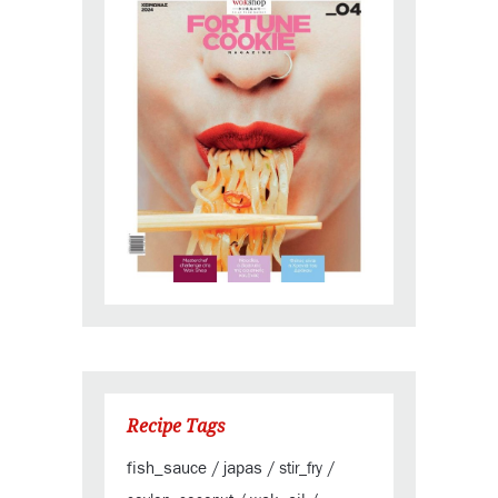
Recipe Tags
fish_sauce
japas
/
/
stir_fry
/