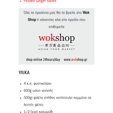
Pickled Ginger Sliced
Όλα τα προϊόντα μας θα τα βρείτε στο
Wok
Shop
ή κάνοντας κλικ στο προϊόν που
επιθυμείτε
shop online 24hours/day www.
wok
shop.gr
ΥΛΙΚΆ
4 κ.σ. φυστικέλαιο
600g udon νούντλς
500gr φιλέτο στήθος κοτόπουλο κομμένο σε
λεπτές φέτες
1/2 ξερό κρεμμύδι