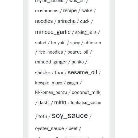
wok_oil
ceylon_coconut
/
/
sake
recipe
mushrooms
/
/
/
sriracha
noodles
duck
/
/
/
minced_garlic
/
spring_rolls
/
chicken
salad
teriyaki
/
/
spicy
/
peanut_oil
/
rice_noodles
/
/
minced_ginger
panko
/
/
sesame_oil
thai
shitake
/
/
/
kewpie_mayo
/
ginger
/
coconut_milk
kikkoman_ponzu
/
mirin
dashi
/
/
/
tonkatsu_sauce
soy_sauce
tofu
/
/
/
oyster_sauce
beef
/
/