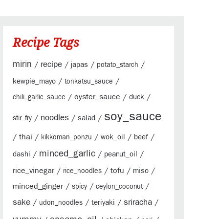
Recipe Tags
mirin
/
recipe
/
/
/
japas
potato_starch
/
/
kewpie_mayo
tonkatsu_sauce
/
oyster_sauce
/
/
duck
chili_garlic_sauce
soy_sauce
/
noodles
/
/
salad
stir_fry
/
thai
/
/
/
/
wok_oil
beef
kikkoman_ponzu
minced_garlic
/
/
/
dashi
peanut_oil
rice_vinegar
/
/
tofu
/
/
miso
rice_noodles
minced_ginger
/
/
/
spicy
ceylon_coconut
sake
sriracha
/
/
/
/
teriyaki
udon_noodles