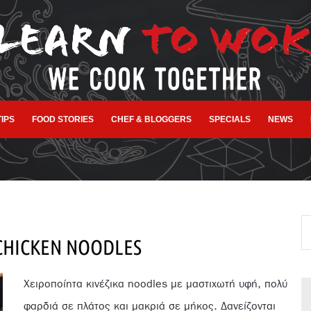
TIPS
FOOD STORIES
CHEF & BLOGGERS
SPECIALS
NEWS
CHICKEN NOODLES
Χειροποίητα κινέζικα noodles με μαστιχωτή υφή, πολύ
φαρδιά σε πλάτος και μακριά σε μήκος. Δανείζονται