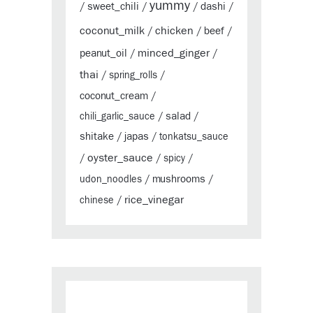
yummy
sweet_chili
dashi
/
/
/
/
coconut_milk
chicken
beef
/
/
/
minced_ginger
peanut_oil
/
/
thai
/
spring_rolls
/
coconut_cream
/
salad
chili_garlic_sauce
/
/
shitake
japas
/
/
tonkatsu_sauce
oyster_sauce
/
/
spicy
/
mushrooms
udon_noodles
/
/
rice_vinegar
chinese
/