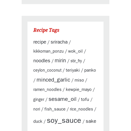
Recipe Tags
sriracha
recipe
/
/
wok_oil
kikkoman_ponzu
/
/
mirin
noodles
/
/
stir_fry
/
teriyaki
panko
ceylon_coconut
/
/
minced_garlic
miso
/
/
/
kewpie_mayo
ramen_noodles
/
/
sesame_oil
tofu
ginger
/
/
/
fish_sauce
nori
/
/
rice_noodles
/
soy_sauce
sake
duck
/
/