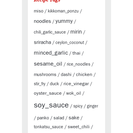
miso
/
kikkoman_ponzu
/
yummy
noodles
/
/
mirin
chili_garlic_sauce
/
/
sriracha
/
ceylon_coconut
/
minced_garlic
thai
/
/
sesame_oil
/
rice_noodles
/
chicken
mushrooms
dashi
/
/
/
rice_vinegar
duck
stir_fry
/
/
/
oyster_sauce
wok_oil
/
/
soy_sauce
/
spicy
/
ginger
sake
panko
salad
/
/
/
/
sweet_chili
tonkatsu_sauce
/
/