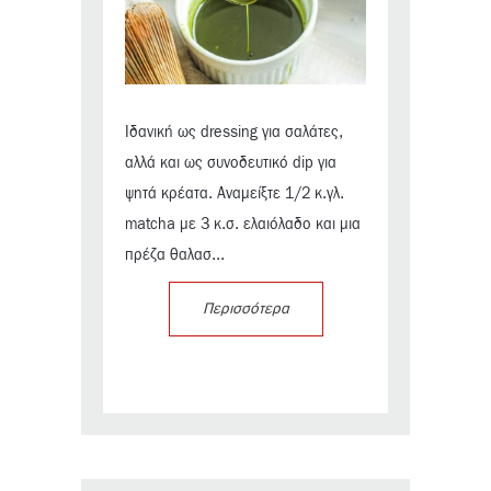
Ιδανική ως dressing για σαλάτες,
αλλά και ως συνοδευτικό dip για
ψητά κρέατα. Αναμείξτε 1/2 κ.γλ.
matcha με 3 κ.σ. ελαιόλαδο και μια
πρέζα θαλασ...
Περισσότερα