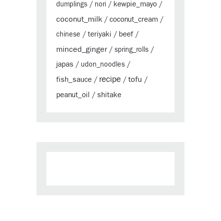
kewpie_mayo
dumplings
/
nori
/
/
coconut_milk
coconut_cream
/
/
teriyaki
beef
chinese
/
/
/
minced_ginger
/
spring_rolls
/
japas
/
udon_noodles
/
recipe
tofu
fish_sauce
/
/
/
peanut_oil
shitake
/