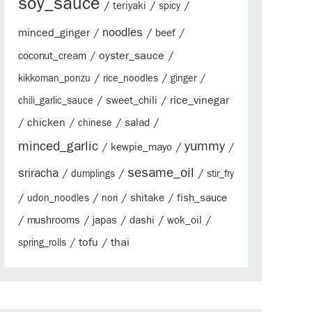
soy_sauce
/
/
/
teriyaki
spicy
minced_ginger
/
noodles
/
/
beef
/
oyster_sauce
/
coconut_cream
/
/
/
kikkoman_ponzu
rice_noodles
ginger
/
/
rice_vinegar
sweet_chili
chili_garlic_sauce
/
chicken
/
/
/
salad
chinese
minced_garlic
yummy
/
/
/
kewpie_mayo
sesame_oil
sriracha
/
/
/
dumplings
stir_fry
/
/
/
/
shitake
fish_sauce
udon_noodles
nori
/
/
/
/
/
mushrooms
japas
dashi
wok_oil
/
tofu
/
thai
spring_rolls