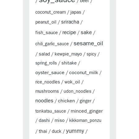
beef
/
/
/
coconut_cream
japas
/
/
sriracha
peanut_oil
/
/
sake
recipe
fish_sauce
/
/
/
sesame_oil
chili_garlic_sauce
/
salad
kewpie_mayo
/
/
/
spicy
/
shitake
spring_rolls
/
/
oyster_sauce
coconut_milk
/
/
wok_oil
rice_noodles
/
/
mushrooms
/
udon_noodles
/
noodles
chicken
/
/
ginger
/
minced_ginger
tonkatsu_sauce
/
dashi
miso
/
/
/
kikkoman_ponzu
yummy
thai
duck
/
/
/
/