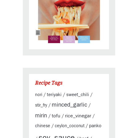
Recipe Tags
teriyaki
sweet_chili
nori
/
/
/
minced_garlic
stir_fry
/
/
mirin
tofu
rice_vinegar
/
/
/
panko
chinese
/
ceylon_coconut
/
soy_sauce