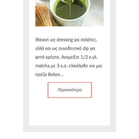
Ιδανική ως dressing για σαλάτες,
αλλά και ως συνοδευτικό dip για
ψητά κρέατα. Αναμείξτε 1/2 κ.γλ.
matcha με 3 κ.σ. ελαιόλαδο και μια
πρέζα θαλασ...
Περισσότερα