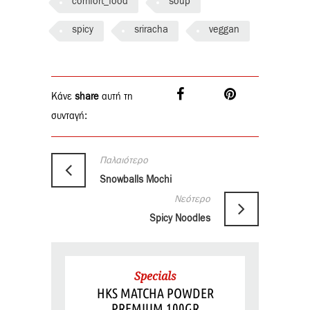
comfort_food
soup
spicy
sriracha
veggan
Κάνε
share
αυτή τη
συνταγή:
Παλαιότερο
Snowballs Mochi
Νεότερο
Spicy Noodles
Specials
HKS MATCHA POWDER
PREMIUM 100GR