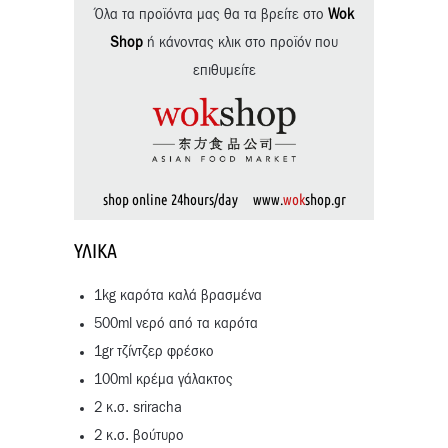
Όλα τα προϊόντα μας θα τα βρείτε στο
Wok
Shop
ή κάνοντας κλικ στο προϊόν που
επιθυμείτε
shop online 24hours/day www.
wok
shop.gr
ΥΛΙΚΆ
1kg καρότα καλά βρασμένα
500ml νερό από τα καρότα
1gr τζίντζερ φρέσκο
100ml κρέμα γάλακτος
2 κ.σ. sriracha
2 κ.σ. βούτυρο