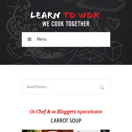
Menu
Oι Chef & οι Βloggers προτείνουν
CARROT SOUP