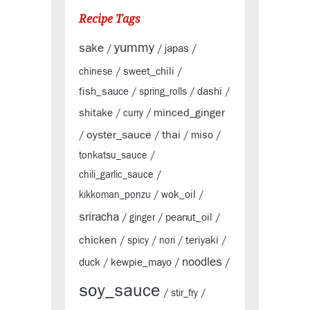
Recipe Tags
yummy
sake
japas
/
/
/
sweet_chili
chinese
/
/
fish_sauce
dashi
/
spring_rolls
/
/
minced_ginger
shitake
/
curry
/
oyster_sauce
thai
miso
/
/
/
/
tonkatsu_sauce
/
chili_garlic_sauce
/
wok_oil
kikkoman_ponzu
/
/
sriracha
peanut_oil
/
ginger
/
/
chicken
teriyaki
/
spicy
/
nori
/
/
noodles
duck
kewpie_mayo
/
/
/
soy_sauce
/
stir_fry
/