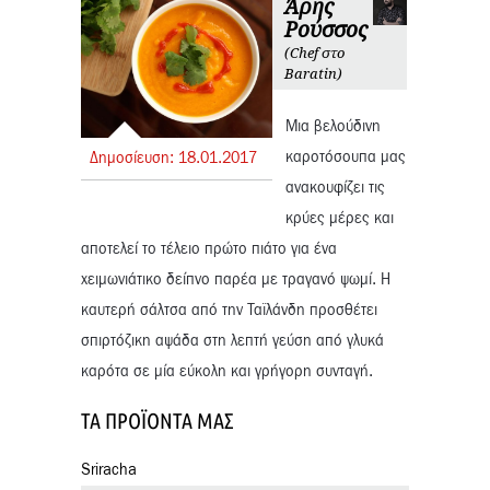
Άρης
Ρούσσος
(Chef στο
Baratin)
Μια βελούδινη
καροτόσουπα μας
Δημοσίευση:
18.
01.
2017
ανακουφίζει τις
κρύες μέρες και
αποτελεί το τέλειο πρώτο πιάτο για ένα
χειμωνιάτικο δείπνο παρέα με τραγανό ψωμί. Η
καυτερή σάλτσα από την Ταϊλάνδη προσθέτει
σπιρτόζικη αψάδα στη λεπτή γεύση από γλυκά
καρότα σε μία εύκολη και γρήγορη συνταγή.
ΤΑ ΠΡΟΪΌΝΤΑ ΜΑΣ
Sriracha