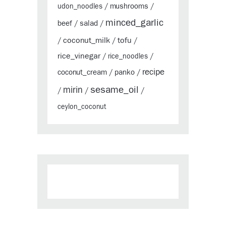
mushrooms
udon_noodles
/
/
minced_garlic
beef
salad
/
/
coconut_milk
tofu
/
/
/
rice_vinegar
/
rice_noodles
/
recipe
coconut_cream
panko
/
/
sesame_oil
mirin
/
/
/
ceylon_coconut