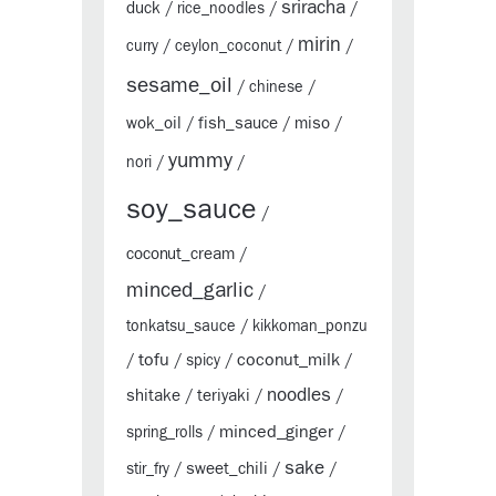
sriracha
duck
/
rice_noodles
/
/
mirin
curry
/
ceylon_coconut
/
/
sesame_oil
/
chinese
/
wok_oil
fish_sauce
miso
/
/
/
yummy
nori
/
/
soy_sauce
/
coconut_cream
/
minced_garlic
/
tonkatsu_sauce
/
kikkoman_ponzu
tofu
coconut_milk
/
/
spicy
/
/
noodles
shitake
teriyaki
/
/
/
minced_ginger
spring_rolls
/
/
sake
sweet_chili
stir_fry
/
/
/