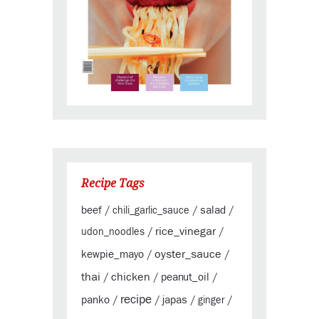
Recipe Tags
beef
salad
/
chili_garlic_sauce
/
/
rice_vinegar
udon_noodles
/
/
oyster_sauce
kewpie_mayo
/
/
thai
chicken
peanut_oil
/
/
/
recipe
panko
japas
/
/
/
ginger
/