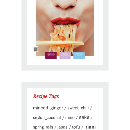
Recipe Tags
minced_ginger
sweet_chili
/
/
sake
miso
ceylon_coconut
/
/
/
mirin
tofu
japas
spring_rolls
/
/
/