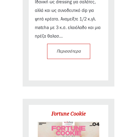
Ιδανική ως dressing για σαλάτες,
αλλά και ως συνοδευτικό dip για
ψητά κρέατα. Αναμείξτε 1/2 κ.γλ.
matcha με 3 κ.σ. ελαιόλαδο και μια
πρέζα θαλασ...
Περισσότερα
Fortune Cookie