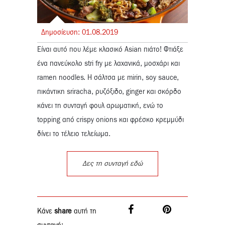
Δημοσίευση:
01.
08.
2019
Είναι αυτό που λέμε κλασικό Asian πιάτο! Φτιάξε
ένα πανεύκολο stri fry με λαχανικά, μοσχάρι και
ramen noodles. Η σάλτσα με mirin, soy sauce,
πικάντικη sriracha, ρυζόξιδο, ginger και σκόρδο
κάνει τη συνταγή φουλ αρωματική, ενώ το
topping από crispy onions και φρέσκο κρεμμύδι
δίνει το τέλειο τελείωμα.
Δες τη συνταγή εδώ
Κάνε
share
αυτή τη