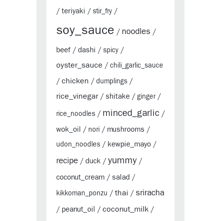
teriyaki
/
/
stir_fry
/
soy_sauce
noodles
/
/
beef
dashi
/
/
spicy
/
oyster_sauce
/
chili_garlic_sauce
chicken
/
/
dumplings
/
rice_vinegar
shitake
/
/
ginger
/
minced_garlic
rice_noodles
/
/
wok_oil
mushrooms
/
nori
/
/
kewpie_mayo
udon_noodles
/
/
yummy
recipe
duck
/
/
/
coconut_cream
salad
/
/
sriracha
thai
kikkoman_ponzu
/
/
coconut_milk
peanut_oil
/
/
/