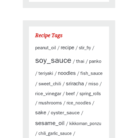
Recipe Tags
recipe
peanut_oil
/
/
stir_fry
/
soy_sauce
thai
panko
/
/
noodles
teriyaki
fish_sauce
/
/
/
sriracha
sweet_chili
miso
/
/
/
/
rice_vinegar
beef
/
/
spring_rolls
mushrooms
/
/
rice_noodles
/
sake
oyster_sauce
/
/
sesame_oil
/
kikkoman_ponzu
/
chili_garlic_sauce
/