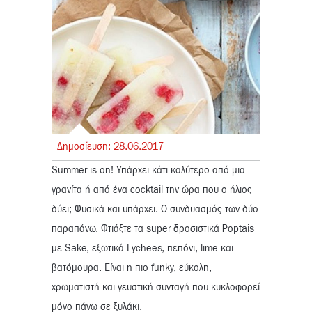
Δημοσίευση:
28.
06.
2017
Summer is on! Υπάρχει κάτι καλύτερο από μια
γρανίτα ή από ένα cocktail την ώρα που ο ήλιος
δύει; Φυσικά και υπάρχει. Ο συνδυασμός των δύο
παραπάνω. Φτιάξτε τα super δροσιστικά Poptais
με Sake, εξωτικά Lychees, πεπόνι, lime και
βατόμουρα. Είναι η πιο funky, εύκολη,
χρωματιστή και γευστική συνταγή που κυκλοφορεί
μόνο πάνω σε ξυλάκι.