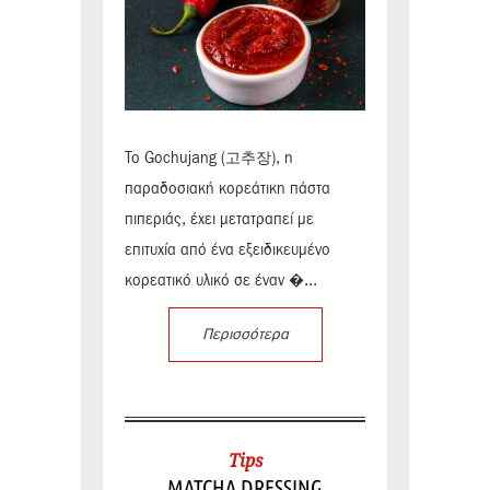
Το Gochujang (고추장), η
παραδοσιακή κορεάτικη πάστα
πιπεριάς, έχει μετατραπεί με
επιτυχία από ένα εξειδικευμένο
κορεατικό υλικό σε έναν �...
Περισσότερα
Tips
MATCHA DRESSING