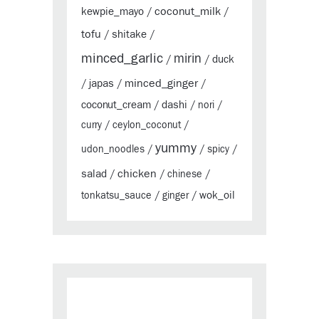
coconut_milk
kewpie_mayo
/
/
tofu
shitake
/
/
minced_garlic
mirin
duck
/
/
minced_ginger
japas
/
/
/
coconut_cream
dashi
/
/
nori
/
curry
/
ceylon_coconut
/
yummy
udon_noodles
/
/
spicy
/
chicken
salad
/
/
chinese
/
wok_oil
tonkatsu_sauce
/
ginger
/