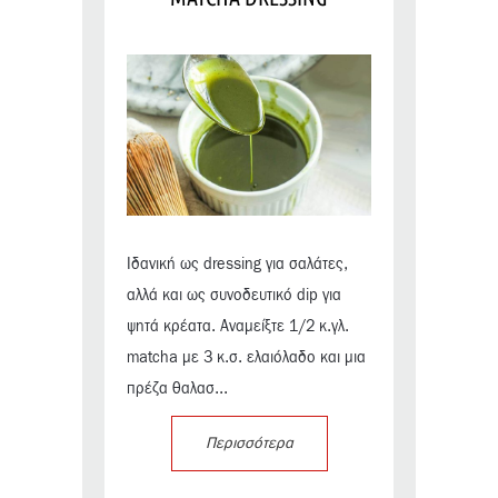
Ιδανική ως dressing για σαλάτες,
αλλά και ως συνοδευτικό dip για
ψητά κρέατα. Αναμείξτε 1/2 κ.γλ.
matcha με 3 κ.σ. ελαιόλαδο και μια
πρέζα θαλασ...
Περισσότερα