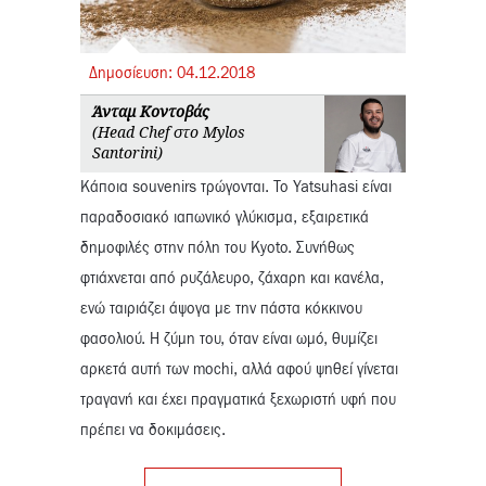
Δημοσίευση:
04.
12.
2018
Άνταμ Κοντοβάς
(Head Chef στο Mylos
Santorini)
Κάποια souvenirs τρώγονται. Το Yatsuhasi είναι
παραδοσιακό ιαπωνικό γλύκισμα, εξαιρετικά
δημοφιλές στην πόλη του Kyoto. Συνήθως
φτιάχνεται από ρυζάλευρο, ζάχαρη και κανέλα,
ενώ ταιριάζει άψογα με την πάστα κόκκινου
φασολιού. Η ζύμη του, όταν είναι ωμό, θυμίζει
αρκετά αυτή των mochi, αλλά αφού ψηθεί γίνεται
τραγανή και έχει πραγματικά ξεχωριστή υφή που
πρέπει να δοκιμάσεις.