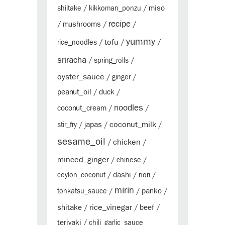
miso
shiitake
/
kikkoman_ponzu
/
recipe
mushrooms
/
/
/
yummy
tofu
rice_noodles
/
/
/
sriracha
/
spring_rolls
/
oyster_sauce
/
ginger
/
peanut_oil
duck
/
/
noodles
coconut_cream
/
/
coconut_milk
japas
stir_fry
/
/
/
sesame_oil
chicken
/
/
minced_ginger
/
chinese
/
dashi
ceylon_coconut
/
/
nori
/
mirin
panko
tonkatsu_sauce
/
/
/
rice_vinegar
shitake
beef
/
/
/
teriyaki
/
chili_garlic_sauce