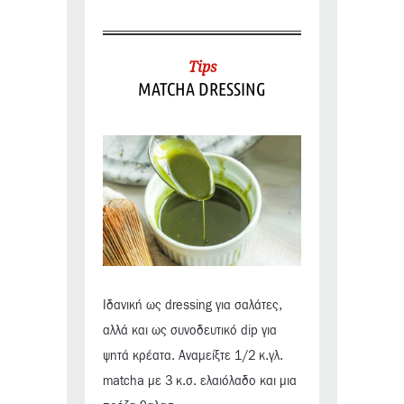
Tips
MATCHA DRESSING
Ιδανική ως dressing για σαλάτες,
αλλά και ως συνοδευτικό dip για
ψητά κρέατα. Αναμείξτε 1/2 κ.γλ.
matcha με 3 κ.σ. ελαιόλαδο και μια