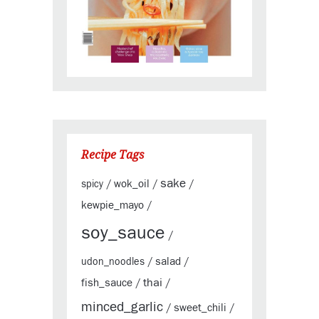
Recipe Tags
sake
wok_oil
spicy
/
/
/
kewpie_mayo
/
soy_sauce
/
salad
udon_noodles
/
/
thai
fish_sauce
/
/
minced_garlic
sweet_chili
/
/