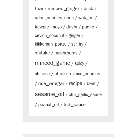
thai
minced_ginger
duck
/
/
/
wok_oil
udon_noodles
/
nori
/
/
kewpie_mayo
dashi
panko
/
/
/
ceylon_coconut
/
ginger
/
kikkoman_ponzu
/
stir_fry
/
shitake
mushrooms
/
/
minced_garlic
/
spicy
/
chicken
chinese
/
/
rice_noodles
rice_vinegar
recipe
beef
/
/
/
/
sesame_oil
/
chili_garlic_sauce
peanut_oil
fish_sauce
/
/