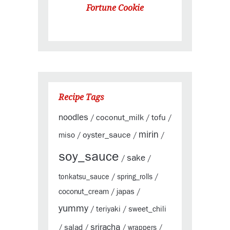
Fortune Cookie
Recipe Tags
noodles
coconut_milk
tofu
/
/
/
mirin
oyster_sauce
miso
/
/
/
soy_sauce
sake
/
/
tonkatsu_sauce
/
spring_rolls
/
coconut_cream
japas
/
/
yummy
teriyaki
sweet_chili
/
/
sriracha
salad
/
/
/
wrappers
/