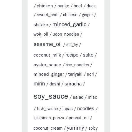
chicken
panko
beef
duck
/
/
/
/
sweet_chili
/
/
chinese
/
ginger
/
minced_garlic
shitake
/
/
wok_oil
/
udon_noodles
/
sesame_oil
/
stir_fry
/
sake
coconut_milk
recipe
/
/
/
oyster_sauce
/
rice_noodles
/
minced_ginger
teriyaki
/
/
nori
/
mirin
sriracha
dashi
/
/
/
soy_sauce
salad
miso
/
/
noodles
fish_sauce
japas
/
/
/
/
peanut_oil
kikkoman_ponzu
/
/
yummy
coconut_cream
/
/
spicy