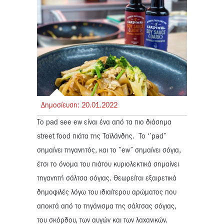
Δημοσίευση:
20.
01.
2022
To pad see ew είναι ένα από τα πιο διάσημα
street food πιάτα της Ταϊλάνδης. To ‘’pad”
σημαίνει τηγανητός, και το ”ew” σημαίνει σόγια,
έτσι το όνομα του πιάτου κυριολεκτικά σημαίνει
τηγανητή σάλτσα σόγιας.
Θεωρείται εξαιρετικά
δημοφιλές λόγω του ιδιαίτερου αρώματος που
αποκτά από το τηγάνισμα της σάλτσας σόγιας,
του σκόρδου, των αυγών και των λαχανικών.