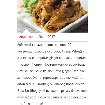
Δημοσίευση:
29.
11.
2017
Αυθεντικό ιαπωνικό πιάτο που ετοιμάζεται
πανεύκολα, μέσα σε λίγα μόλις λεπτά. «Shoga»
στα ιαπωνικά σημαίνει ginger και «yaki» σημαίνει
τηγανιτός ή ψητός. Τρυφερό χοιρινό ψαρονέφρι,
Soy Sauce, Sake και κομμάτια ginger. Όσο πιο
λεπτοκομμένο το ψαρονέφρι τόσο πιο καλό το
αποτέλεσμα. Συνήθως οι Ιάπωνες προτιμούν το
Buta No Shogayaki τις μεσημεριανές ώρες, χάρη
στον ελάχιστο χρόνο που απαιτεί η προετοιμασία
του. Δοκιμάστε το!