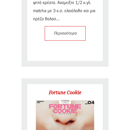
ψητά κρέατα. Αναμείξτε 1/2 κ.γλ.
matcha με 3 κ.σ. ελαιόλαδο και μια
πρέζα θαλασ...
Περισσότερα
Fortune Cookie