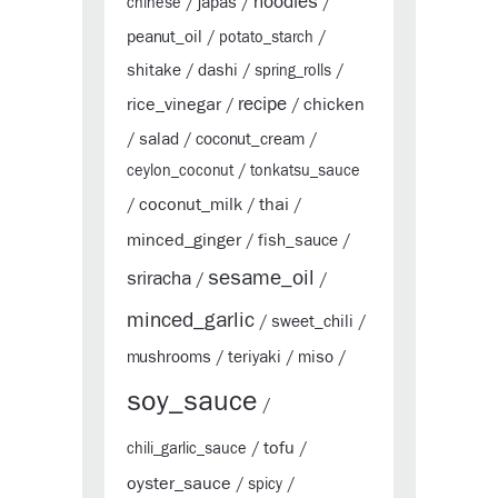
noodles
japas
chinese
/
/
/
peanut_oil
/
potato_starch
/
shitake
dashi
/
/
spring_rolls
/
rice_vinegar
recipe
chicken
/
/
salad
coconut_cream
/
/
/
ceylon_coconut
/
tonkatsu_sauce
coconut_milk
thai
/
/
/
minced_ginger
fish_sauce
/
/
sesame_oil
sriracha
/
/
minced_garlic
sweet_chili
/
/
mushrooms
teriyaki
miso
/
/
/
soy_sauce
/
tofu
chili_garlic_sauce
/
/
oyster_sauce
/
spicy
/