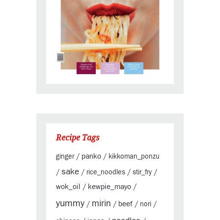
Recipe Tags
panko
ginger
/
/
kikkoman_ponzu
sake
/
/
rice_noodles
/
stir_fry
/
wok_oil
kewpie_mayo
/
/
yummy
mirin
beef
/
/
/
nori
/