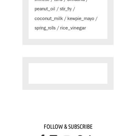
peanut_oil
/
stir_fry
/
coconut_milk
kewpie_mayo
/
/
rice_vinegar
spring_rolls
/
FOLLOW & SUBSCRIBE