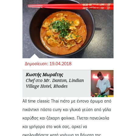
Δημοσίευση:
19.
04.
2018
Κωστής Μωραΐτης
Chef στο Mr. Danton, Lindian
Village Hotel, Rhodes
All time classic Thai πιάτο με έντονο άρωμα από
πικάντικη πάστα curry και γλυκιά γεύση από γάλα
καρύδας και ζάχαρη φοίνικα. Γίνεται πανεύκολα
και γρήγορα στο wok σας, αρκεί να
ακολουθήσετε κατά γράμμα τα βήματα της