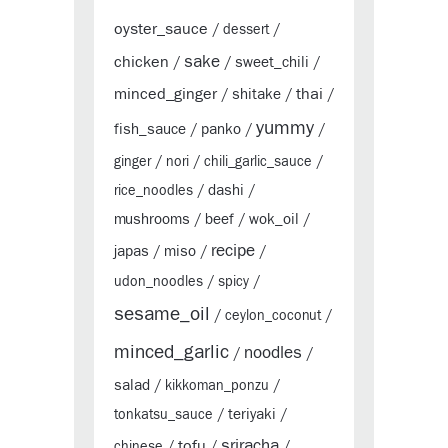
oyster_sauce
/
dessert
/
sake
chicken
sweet_chili
/
/
/
minced_ginger
thai
shitake
/
/
/
yummy
fish_sauce
panko
/
/
/
ginger
/
nori
/
chili_garlic_sauce
/
dashi
rice_noodles
/
/
mushrooms
beef
wok_oil
/
/
/
recipe
japas
miso
/
/
/
udon_noodles
/
spicy
/
sesame_oil
/
ceylon_coconut
/
minced_garlic
noodles
/
/
salad
/
kikkoman_ponzu
/
teriyaki
tonkatsu_sauce
/
/
sriracha
tofu
chinese
/
/
/