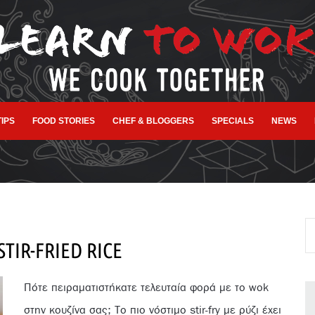
TIPS
FOOD STORIES
CHEF & BLOGGERS
SPECIALS
NEWS
TIR-FRIED RICE
Πότε πειραματιστήκατε τελευταία φορά με το wok
στην κουζίνα σας; Τo πιο νόστιμο stir-fry με ρύζι έχει