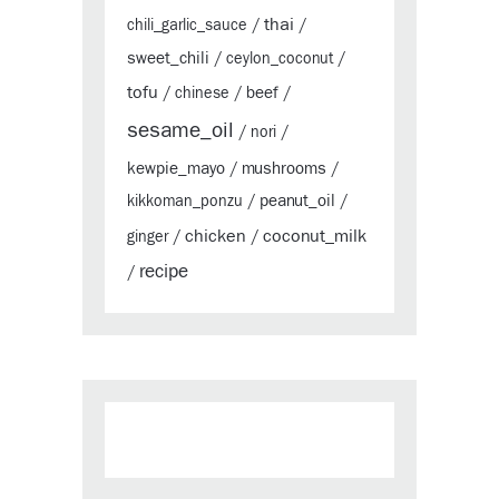
thai
chili_garlic_sauce
/
/
sweet_chili
/
ceylon_coconut
/
tofu
beef
/
chinese
/
/
sesame_oil
/
nori
/
kewpie_mayo
mushrooms
/
/
peanut_oil
kikkoman_ponzu
/
/
chicken
coconut_milk
ginger
/
/
recipe
/