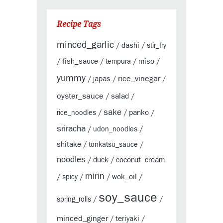
Recipe Tags
minced_garlic
dashi
/
/
stir_fry
fish_sauce
miso
/
/
tempura
/
/
yummy
rice_vinegar
japas
/
/
/
oyster_sauce
salad
/
/
sake
panko
rice_noodles
/
/
/
sriracha
/
udon_noodles
/
shitake
/
tonkatsu_sauce
/
noodles
duck
coconut_cream
/
/
mirin
wok_oil
/
spicy
/
/
/
soy_sauce
spring_rolls
/
/
minced_ginger
teriyaki
/
/