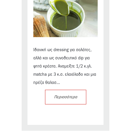
Ιδανική ως dressing για σαλάτες,
αλλά και ως συνοδευτικό dip για
ψητά κρέατα. Αναμείξτε 1/2 κ.γλ.
matcha με 3 κ.σ. ελαιόλαδο και μια
πρέζα θαλασ...
Περισσότερα