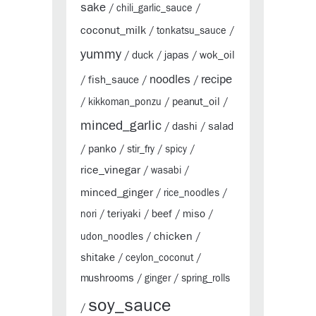
sake
/
chili_garlic_sauce
/
coconut_milk
/
tonkatsu_sauce
/
yummy
duck
japas
wok_oil
/
/
/
noodles
recipe
fish_sauce
/
/
/
peanut_oil
/
kikkoman_ponzu
/
/
minced_garlic
dashi
salad
/
/
panko
/
/
stir_fry
/
spicy
/
rice_vinegar
/
wasabi
/
minced_ginger
/
rice_noodles
/
teriyaki
beef
miso
nori
/
/
/
/
chicken
udon_noodles
/
/
shitake
/
ceylon_coconut
/
mushrooms
/
ginger
/
spring_rolls
soy_sauce
/