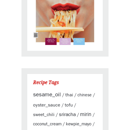
Recipe Tags
sesame_oil
thai
/
/
chinese
/
oyster_sauce
tofu
/
/
sriracha
mirin
sweet_chili
/
/
/
coconut_cream
kewpie_mayo
/
/