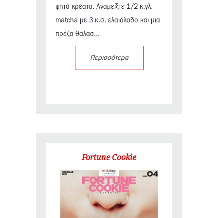
ψητά κρέατα. Αναμείξτε 1/2 κ.γλ.
matcha με 3 κ.σ. ελαιόλαδο και μια
πρέζα θαλασ...
Περισσότερα
Fortune Cookie