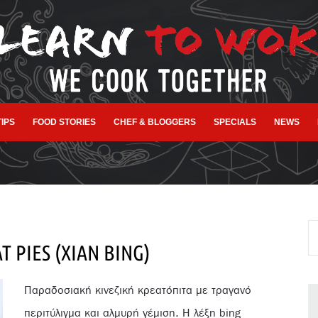
TIPS
FOOD STORIES
CHEF & BLOGGERS
SPECIALS
NEWS
T PIES (XIAN BING)
Παραδοσιακή κινεζική κρεατόπιτα με τραγανό
περιτύλιγμα και αλμυρή γέμιση. Η λέξη bing