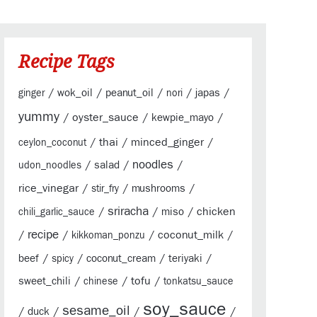
Recipe Tags
/
/
/
/
/
wok_oil
peanut_oil
japas
ginger
nori
yummy
/
oyster_sauce
/
/
kewpie_mayo
/
thai
/
minced_ginger
/
ceylon_coconut
/
/
noodles
/
salad
udon_noodles
rice_vinegar
/
/
/
mushrooms
stir_fry
sriracha
/
/
/
chicken
miso
chili_garlic_sauce
/
recipe
/
/
coconut_milk
/
kikkoman_ponzu
/
/
/
/
beef
coconut_cream
teriyaki
spicy
/
/
tofu
/
sweet_chili
chinese
tonkatsu_sauce
soy_sauce
sesame_oil
/
/
/
/
duck