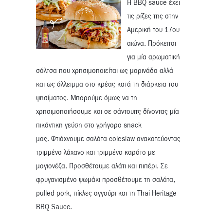
H ΒBQ sauce έχει
τις ρίζες της στην
Αμερική του 17ου
αιώνα. Πρόκειται
για μία αρωματική
σάλτσα που χρησιμοποιείται ως μαρινάδα αλλά
και ως άλλειμμα στο κρέας κατά τη διάρκεια του
ψησίματος. Μπορούμε όμως να τη
χρησιμοποιήσουμε και σε σάντουιτς δίνοντας μία
πικάντικη γεύση στο γρήγορο snack
μας. Φτιάχνουμε σαλάτα coleslaw ανακατεύοντας
τριμμένο λάχανο και τριμμένο καρότο με
μαγιονέζα. Προσθέτουμε αλάτι και πιπέρι. Σε
φρυγανισμένο ψωμάκι προσθέτουμε τη σαλάτα,
pulled pork, πίκλες αγγούρι και τη Thai Heritage
ΒBQ Sauce.