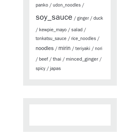
panko
/
udon_noodles
/
soy_sauce
duck
/
ginger
/
kewpie_mayo
salad
/
/
/
tonkatsu_sauce
/
rice_noodles
/
mirin
noodles
teriyaki
/
/
/
nori
thai
minced_ginger
beef
/
/
/
/
japas
spicy
/