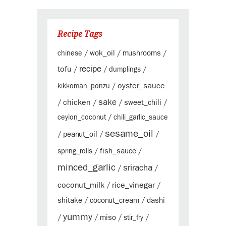
Recipe Tags
wok_oil
mushrooms
chinese
/
/
/
tofu
recipe
/
/
dumplings
/
oyster_sauce
kikkoman_ponzu
/
sake
chicken
sweet_chili
/
/
/
/
ceylon_coconut
/
chili_garlic_sauce
sesame_oil
peanut_oil
/
/
/
fish_sauce
spring_rolls
/
/
minced_garlic
sriracha
/
/
coconut_milk
rice_vinegar
/
/
shitake
coconut_cream
dashi
/
/
yummy
miso
/
/
/
stir_fry
/