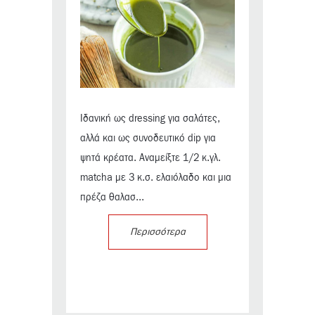
Ιδανική ως dressing για σαλάτες,
αλλά και ως συνοδευτικό dip για
ψητά κρέατα. Αναμείξτε 1/2 κ.γλ.
matcha με 3 κ.σ. ελαιόλαδο και μια
πρέζα θαλασ...
Περισσότερα