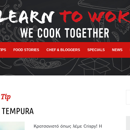
TIPS
FOOD STORIES
CHEF & BLOGGERS
SPECIALS
NEWS
Tip
Y TEMPURA
Κρατσανιστό όπως λέμε Crispy! Η