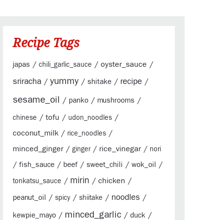
Recipe Tags
/
/
oyster_sauce
/
japas
chili_garlic_sauce
yummy
sriracha
/
/
/
recipe
/
shitake
sesame_oil
/
/
/
panko
mushrooms
/
tofu
/
/
chinese
udon_noodles
coconut_milk
/
/
rice_noodles
minced_ginger
/
/
rice_vinegar
/
ginger
nori
/
/
/
/
/
fish_sauce
beef
sweet_chili
wok_oil
mirin
/
/
chicken
/
tonkatsu_sauce
/
/
/
noodles
/
peanut_oil
spicy
shiitake
minced_garlic
/
/
/
kewpie_mayo
duck